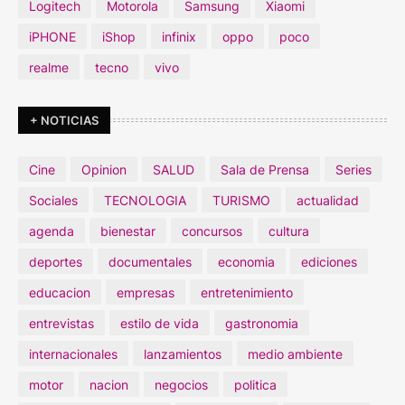
Logitech
Motorola
Samsung
Xiaomi
iPHONE
iShop
infinix
oppo
poco
realme
tecno
vivo
+ NOTICIAS
Cine
Opinion
SALUD
Sala de Prensa
Series
Sociales
TECNOLOGIA
TURISMO
actualidad
agenda
bienestar
concursos
cultura
deportes
documentales
economia
ediciones
educacion
empresas
entretenimiento
entrevistas
estilo de vida
gastronomia
internacionales
lanzamientos
medio ambiente
motor
nacion
negocios
politica