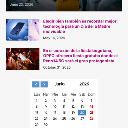
June 20, 2026
Elegir bien también es recordar mejor:
tecnología para un Día de la Madre
inolvidable
May 16, 2026
En el corazón de la fiesta bogotana,
OPPO ofrecerá fiesta gratuita donde el
Reno14 5G será el gran protagonista
October 31, 2025
Junio
2026
Lun
Mar
Mie
Jue
Vie
Sab
Dom
1
2
3
4
5
6
7
8
9
10
11
12
13
14
15
16
17
18
19
20
21
22
23
24
25
26
27
28
29
30