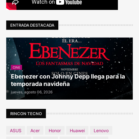
ENTRADA DESTACADA
CINE
Ebenezer con Johnny Depp llega para la
temporada navideña
jueves, agosto 06, 2026
RINCON TECNO
ASUS
Acer
Honor
Huawei
Lenovo