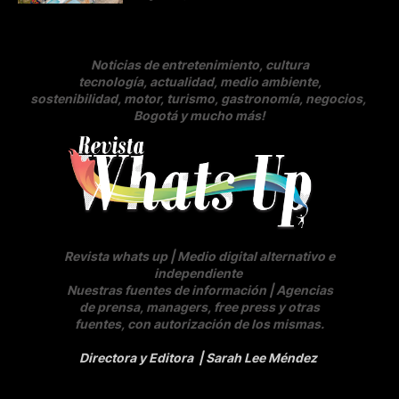
Noticias de entretenimiento, cultura
tecnología, actualidad, medio ambiente,
sostenibilidad, motor, turismo, gastronomía, negocios
,
Bogotá y mucho más!
Revista whats up | Medio digital alternativo e
independiente
Nuestras fuentes de información | Agencias
de prensa, managers, free press y otras
fuentes, con autorización de los mismas.
Directora y Editora
| Sarah Lee Méndez