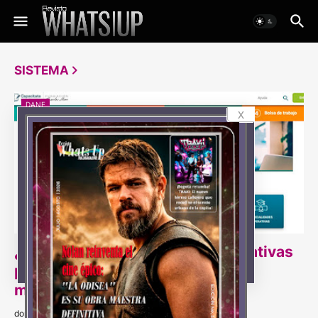
SISTEMA
DANE
x
¿Cansado de ser un Nini? Alternativas
para superar el estancamiento y
mostrar su potencial
domingo, diciembre 10, 2023