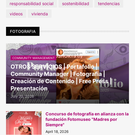
responsabilidad social
sostenibilidad
tendencias
videos
vivienda
FOTOGRAFIA
COMMUNITY MANAGEMENT
OTROS SERVICIOS | Portafolio |
Community Manager | Fotografia |
Creación de Contenido | Free Press |
Presentación
July 20, 2026
Concurso de fotografía en alianza con la
fundación Fotomuseo "Madres por
Siempre"
April 18, 2026