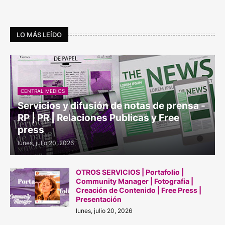
LO MÁS LEÍDO
CENTRAL MEDIOS
Servicios y difusión de notas de prensa -
RP | PR | Relaciones Publicas y Free
press
lunes, julio 20, 2026
OTROS SERVICIOS | Portafolio |
Community Manager | Fotografia |
Creación de Contenido | Free Press |
Presentación
lunes, julio 20, 2026