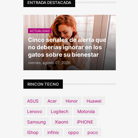
ENTRADA DESTACADA
ACTUALIDAD
Cinco señales de alerta que
no deberías ignorar en los
gatos sobre su bienestar
viernes, agosto 07, 2026
RINCON TECNO
ASUS
Acer
Honor
Huawei
Lenovo
Logitech
Motorola
Samsung
Xiaomi
iPHONE
iShop
infinix
oppo
poco