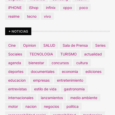
iPHONE
iShop
infinix
oppo
poco
realme
tecno
vivo
+ NOTICIAS
Cine
Opinion
SALUD
Sala de Prensa
Series
Sociales
TECNOLOGIA
TURISMO
actualidad
agenda
bienestar
concursos
cultura
deportes
documentales
economia
ediciones
educacion
empresas
entretenimiento
entrevistas
estilo de vida
gastronomia
internacionales
lanzamientos
medio ambiente
motor
nacion
negocios
politica