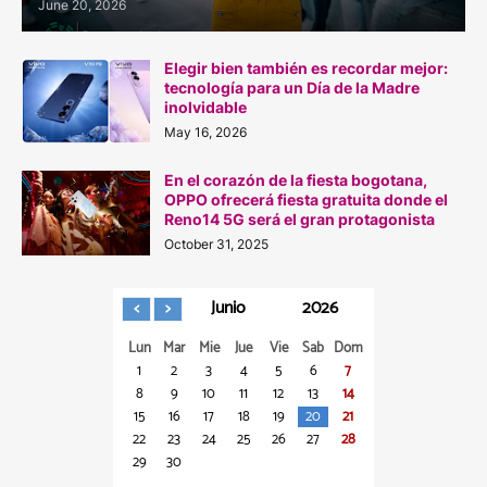
June 20, 2026
Elegir bien también es recordar mejor:
tecnología para un Día de la Madre
inolvidable
May 16, 2026
En el corazón de la fiesta bogotana,
OPPO ofrecerá fiesta gratuita donde el
Reno14 5G será el gran protagonista
October 31, 2025
Junio
2026
Lun
Mar
Mie
Jue
Vie
Sab
Dom
1
2
3
4
5
6
7
8
9
10
11
12
13
14
15
16
17
18
19
20
21
22
23
24
25
26
27
28
29
30