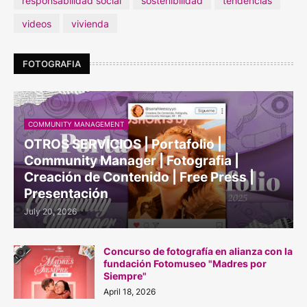
responsabilidad social
sostenibilidad
tendencias
videos
vivienda
FOTOGRAFIA
COMMUNITY MANAGEMENT
OTROS SERVICIOS | Portafolio |
Community Manager | Fotografia |
Creación de Contenido | Free Press |
Presentación
July 20, 2026
Concurso de fotografía en alianza con la
fundación Fotomuseo "Madres por
Siempre"
April 18, 2026