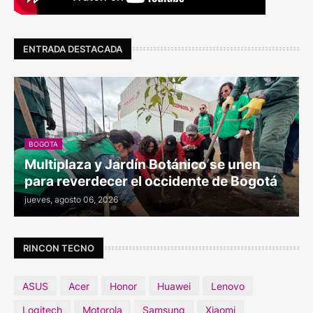
ENTRADA DESTACADA
BOGOTA
Multiplaza y Jardín Botánico se unen
para reverdecer el occidente de Bogotá
jueves, agosto 06, 2026
RINCON TECNO
ASUS
Acer
Honor
Huawei
Lenovo
Logitech
Motorola
Samsung
Xiaomi