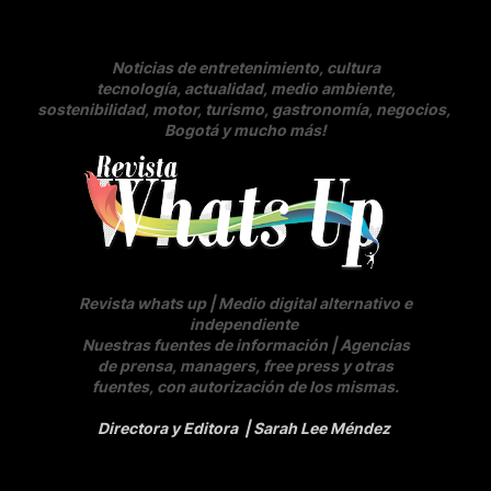
Noticias de entretenimiento, cultura
tecnología, actualidad, medio ambiente,
sostenibilidad, motor, turismo, gastronomía, negocios
,
Bogotá y mucho más!
Revista whats up | Medio digital alternativo e
independiente
Nuestras fuentes de información | Agencias
de prensa, managers, free press y otras
fuentes, con autorización de los mismas.
Directora y Editora
| Sarah Lee Méndez