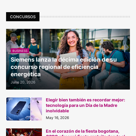
CONCURSOS
BUSINESS
Siemens lanza la décima edición de su
concurso regional de eficiencia
energética
June 20, 2026
Elegir bien también es recordar mejor:
tecnología para un Día de la Madre
inolvidable
May 16, 2026
En el corazón de la fiesta bogotana,