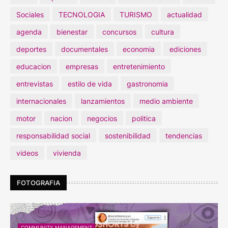
Sociales
TECNOLOGIA
TURISMO
actualidad
agenda
bienestar
concursos
cultura
deportes
documentales
economia
ediciones
educacion
empresas
entretenimiento
entrevistas
estilo de vida
gastronomia
internacionales
lanzamientos
medio ambiente
motor
nacion
negocios
politica
responsabilidad social
sostenibilidad
tendencias
videos
vivienda
FOTOGRAFIA
COMMUNITY MANAGEMENT