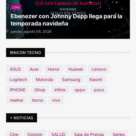
CINE
Ebenezer con Johnny Depp llega para la
temporada navideña
jueves, agosto 06, 2026
RINCON TECNO
ASUS
Acer
Honor
Huawei
Lenovo
Logitech
Motorola
Samsung
Xiaomi
iPHONE
iShop
infinix
oppo
poco
realme
tecno
vivo
+ NOTICIAS
Cine
Opinion
SALUD
Sala de Prensa
Series