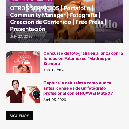
OTROS SERVICIOS | Portafolio |
Community Manager | Fotografia |
Creación de Contenido | Free Press |
Presentación
July 20, 2026
Concurso de fotografía en alianza con la
fundación Fotomuseo "Madres por
Siempre"
April 18, 2026
Captura la naturaleza como nunca
antes: consejos de un fotógrafo
profesional con el HUAWEI Mate X7
April 05, 2026
SIGUENOS