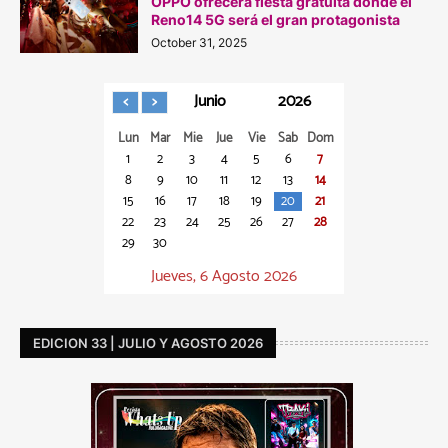
OPPO ofrecerá fiesta gratuita donde el
Reno14 5G será el gran protagonista
October 31, 2025
Junio
2026
Lun
Mar
Mie
Jue
Vie
Sab
Dom
1
2
3
4
5
6
7
8
9
10
11
12
13
14
15
16
17
18
19
20
21
22
23
24
25
26
27
28
29
30
Jueves, 6 Agosto 2026
EDICION 33 | JULIO Y AGOSTO 2026