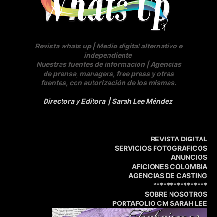
Revista whats up | Medio digital alternativo e
independiente
Nuestras fuentes de información | Agencias
de prensa, managers, free press y otras
fuentes, con autorización de los mismas.
Directora y Editora
| Sarah Lee Méndez
REVISTA DIGITAL
SERVICIOS FOTOGRAFICOS
ANUNCIOS
AFICIONES COLOMBIA
AGENCIAS DE CASTING
****************
SOBRE NOSOTROS
PORTAFOLIO CM SARAH LEE