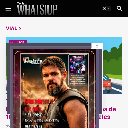
VIAL
GOBIERNO
x
Terminando el 2023, el Gobierno
Potencia de la Vida deploraría más de
10 mil muertos por siniestros viales
domingo, julio 09, 2023