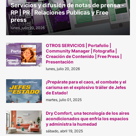
Servicios y difusión de notas de prensa -
RP | PR | Relaciones Publicas y Free
press
lunes, julio 20, 2026
OTROS SERVICIOS | Portafolio |
Community Manager | Fotografia |
Creación de Contenido | Free Press |
Presentación
lunes, julio 20, 2026
¡Prepárate para el caos, el combate y el
carisma en el explosivo tráiler de Jefes
de Estado!
martes, julio 01, 2025
Dry Comfort, una tecnología de los aires
acondicionados que enfría los espacios
y administra la humedad
sábado, abril 19, 2025