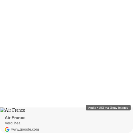
Andia / UIG via Getty Images
Air France
Aerolínea
www.google.com