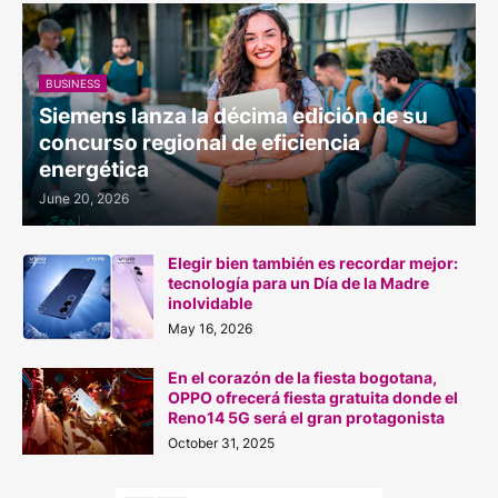
BUSINESS
Siemens lanza la décima edición de su
concurso regional de eficiencia
energética
June 20, 2026
Elegir bien también es recordar mejor:
tecnología para un Día de la Madre
inolvidable
May 16, 2026
En el corazón de la fiesta bogotana,
OPPO ofrecerá fiesta gratuita donde el
Reno14 5G será el gran protagonista
October 31, 2025