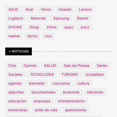
ASUS
Acer
Honor
Huawei
Lenovo
Logitech
Motorola
Samsung
Xiaomi
iPHONE
iShop
infinix
oppo
poco
realme
tecno
vivo
+ NOTICIAS
Cine
Opinion
SALUD
Sala de Prensa
Series
Sociales
TECNOLOGIA
TURISMO
actualidad
agenda
bienestar
concursos
cultura
deportes
documentales
economia
ediciones
educacion
empresas
entretenimiento
entrevistas
estilo de vida
gastronomia