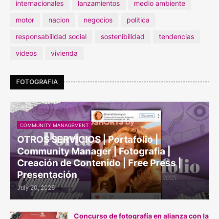
internacionales
lanzamientos
medio ambiente
motor
nacion
negocios
politica
responsabilidad social
sostenibilidad
tendencias
videos
vivienda
FOTOGRAFIA
COMMUNITY MANAGEMENT
OTROS SERVICIOS | Portafolio |
Community Manager | Fotografia |
Creación de Contenido | Free Press |
Presentación
July 20, 2026
Concurso de fotografía en alianza con la