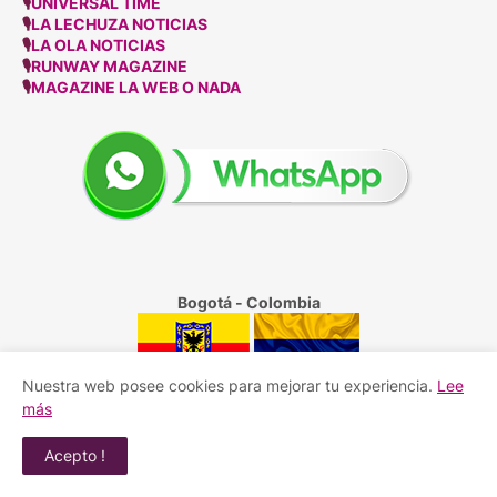
🎙
UNIVERSAL TIME
🎙
LA LECHUZA NOTICIAS
🎙
LA OLA NOTICIAS
🎙
RUNWAY MAGAZINE
🎙
MAGAZINE LA WEB O NADA
Bogotá - Colombia
Nuestra web posee cookies para mejorar tu experiencia.
Lee
más
© Copyright 2009 - 2025 Revista Whats Up |
Todos los derechos reservados
Acepto !