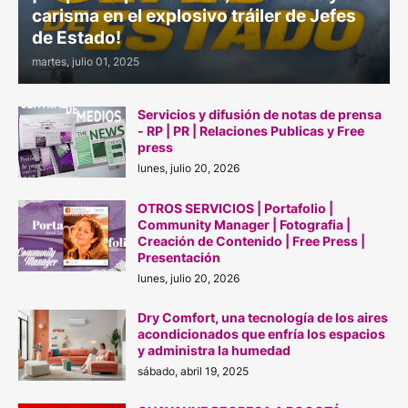
carisma en el explosivo tráiler de Jefes
de Estado!
martes, julio 01, 2025
Servicios y difusión de notas de prensa
- RP | PR | Relaciones Publicas y Free
press
lunes, julio 20, 2026
OTROS SERVICIOS | Portafolio |
Community Manager | Fotografia |
Creación de Contenido | Free Press |
Presentación
lunes, julio 20, 2026
Dry Comfort, una tecnología de los aires
acondicionados que enfría los espacios
y administra la humedad
sábado, abril 19, 2025