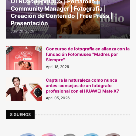
OTROS SERVICIOS | Portafolio |
Community Manager | Fotografia |
Creación de Contenido | Free Press |
Presentación
July 20, 2026
Concurso de fotografía en alianza con la
fundación Fotomuseo "Madres por
Siempre"
April 18, 2026
Captura la naturaleza como nunca
antes: consejos de un fotógrafo
profesional con el HUAWEI Mate X7
April 05, 2026
SIGUENOS