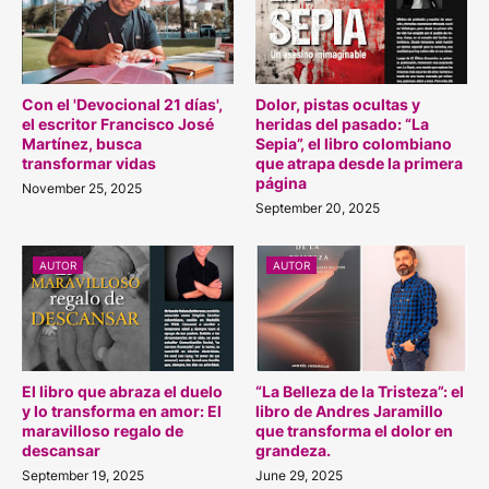
Con el 'Devocional 21 días',
Dolor, pistas ocultas y
el escritor Francisco José
heridas del pasado: “La
Martínez, busca
Sepia”, el libro colombiano
transformar vidas
que atrapa desde la primera
página
November 25, 2025
September 20, 2025
AUTOR
AUTOR
El libro que abraza el duelo
“La Belleza de la Tristeza”: el
y lo transforma en amor: El
libro de Andres Jaramillo
maravilloso regalo de
que transforma el dolor en
descansar
grandeza.
September 19, 2025
June 29, 2025