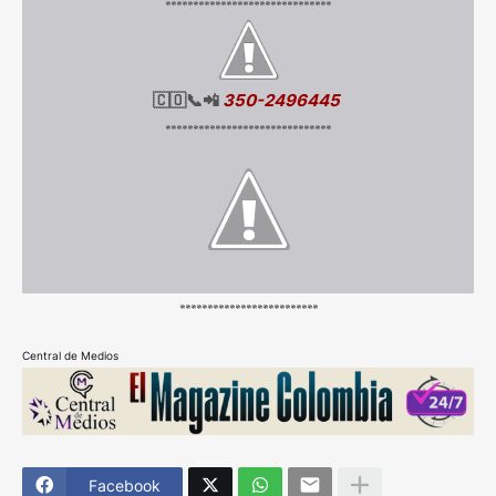
******************************
🇨🇴📞📲
350-2496445
******************************
*************************
Central de Medios
Facebook