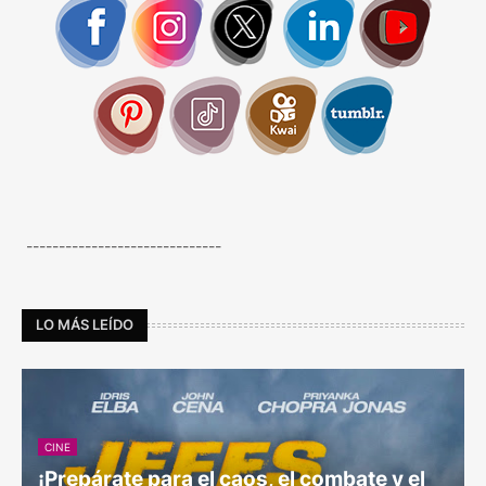
------------------------------
LO MÁS LEÍDO
CINE
¡Prepárate para el caos, el combate y el