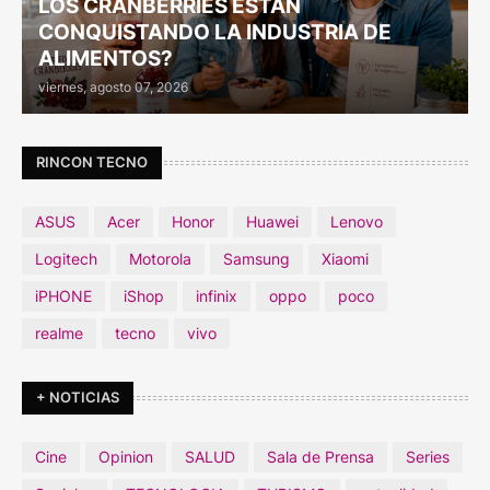
LOS CRANBERRIES ESTÁN
CONQUISTANDO LA INDUSTRIA DE
ALIMENTOS?
viernes, agosto 07, 2026
RINCON TECNO
ASUS
Acer
Honor
Huawei
Lenovo
Logitech
Motorola
Samsung
Xiaomi
iPHONE
iShop
infinix
oppo
poco
realme
tecno
vivo
+ NOTICIAS
Cine
Opinion
SALUD
Sala de Prensa
Series