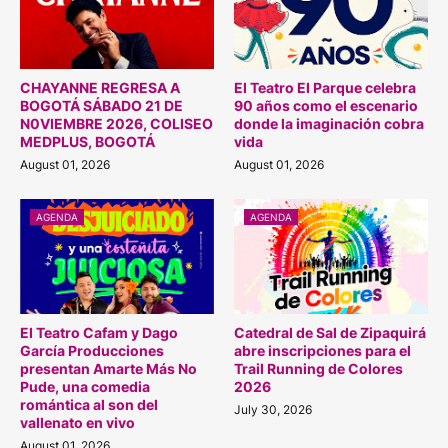
CHAYANNE REGRESA A
El Teatro El Parque celebra
BOGOTÁ SÁBADO 21 DE
90 años como el escenario
N0VIEMBRE 2026, COLISEO
donde la imaginación cobra
MEDPLUS, BOGOTÁ
vida
August 01, 2026
August 01, 2026
AGENDA
AGENDA
El Teatro Cafam y Dago
Catedral de Sal de Zipaquirá
García Producciones
abre inscripciones para el
presentan Amarte Más No
Trail Running de Colores
Pude, una comedia
2026
romántica al son del
July 30, 2026
vallenato en vivo
August 01, 2026