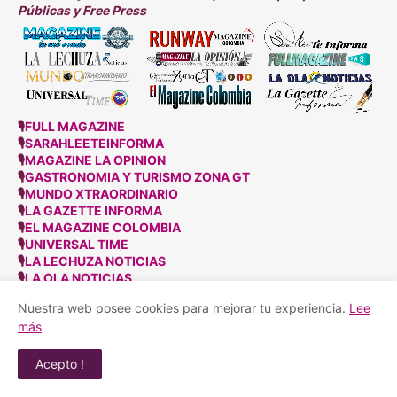
Públicas y Free Press
🎙
FULL MAGAZINE
🎙
SARAHLEETEINFORMA
🎙
MAGAZINE LA OPINION
🎙
GASTRONOMIA Y TURISMO ZONA GT
🎙
MUNDO XTRAORDINARIO
🎙
LA GAZETTE INFORMA
🎙
EL MAGAZINE COLOMBIA
🎙
UNIVERSAL TIME
🎙
LA LECHUZA NOTICIAS
🎙
LA OLA NOTICIAS
🎙
RUNWAY MAGAZINE
Nuestra web posee cookies para mejorar tu experiencia.
Lee
🎙
MAGAZINE LA WEB O NADA
más
Acepto !