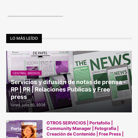
------------------------------
LO MÁS LEÍDO
CENTRAL MEDIOS
Servicios y difusión de notas de prensa -
RP | PR | Relaciones Publicas y Free
press
lunes, julio 20, 2026
OTROS SERVICIOS | Portafolio |
Community Manager | Fotografia |
Creación de Contenido | Free Press |