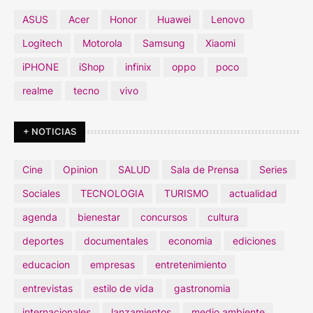
ASUS
Acer
Honor
Huawei
Lenovo
Logitech
Motorola
Samsung
Xiaomi
iPHONE
iShop
infinix
oppo
poco
realme
tecno
vivo
+ NOTICIAS
Cine
Opinion
SALUD
Sala de Prensa
Series
Sociales
TECNOLOGIA
TURISMO
actualidad
agenda
bienestar
concursos
cultura
deportes
documentales
economia
ediciones
educacion
empresas
entretenimiento
entrevistas
estilo de vida
gastronomia
internacionales
lanzamientos
medio ambiente