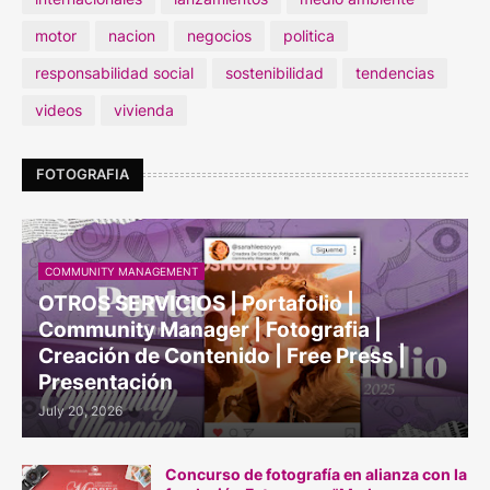
motor
nacion
negocios
politica
responsabilidad social
sostenibilidad
tendencias
videos
vivienda
FOTOGRAFIA
COMMUNITY MANAGEMENT
OTROS SERVICIOS | Portafolio |
Community Manager | Fotografia |
Creación de Contenido | Free Press |
Presentación
July 20, 2026
Concurso de fotografía en alianza con la