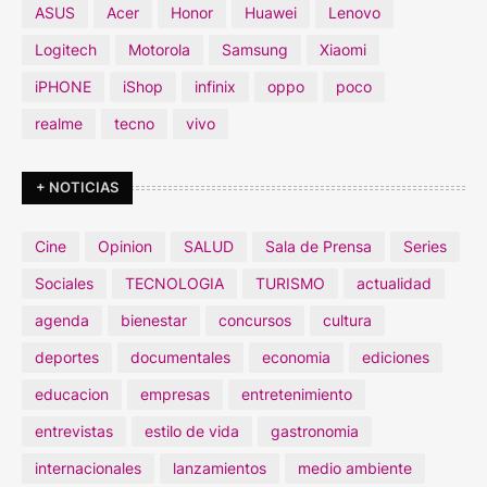
ASUS
Acer
Honor
Huawei
Lenovo
Logitech
Motorola
Samsung
Xiaomi
iPHONE
iShop
infinix
oppo
poco
realme
tecno
vivo
+ NOTICIAS
Cine
Opinion
SALUD
Sala de Prensa
Series
Sociales
TECNOLOGIA
TURISMO
actualidad
agenda
bienestar
concursos
cultura
deportes
documentales
economia
ediciones
educacion
empresas
entretenimiento
entrevistas
estilo de vida
gastronomia
internacionales
lanzamientos
medio ambiente