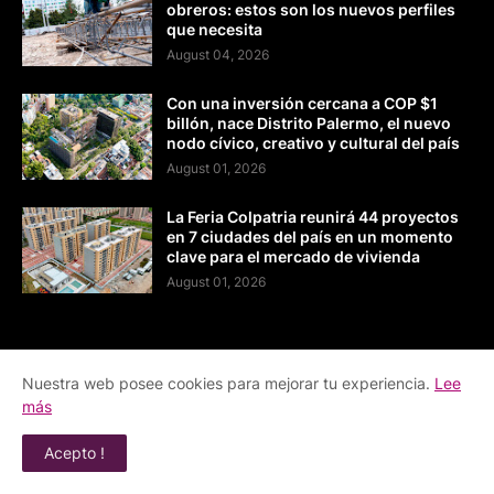
obreros: estos son los nuevos perfiles
que necesita
August 04, 2026
Con una inversión cercana a COP $1
billón, nace Distrito Palermo, el nuevo
nodo cívico, creativo y cultural del país
August 01, 2026
La Feria Colpatria reunirá 44 proyectos
en 7 ciudades del país en un momento
clave para el mercado de vivienda
August 01, 2026
Noticias de entretenimiento, cultura
Nuestra web posee cookies para mejorar tu experiencia.
Lee
tecnología, actualidad, medio ambiente,
más
sostenibilidad, motor, turismo, gastronomía, negocios
,
Bogotá y mucho más!
Acepto !