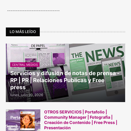
------------------------------
LO MÁS LEÍDO
CENTRAL MEDIOS
Servicios y difusión de notas de prensa -
RP | PR | Relaciones Publicas y Free
press
lunes, julio 20, 2026
OTROS SERVICIOS | Portafolio |
Community Manager | Fotografia |
Creación de Contenido | Free Press |
Presentación