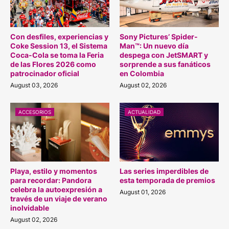
Con desfiles, experiencias y
Sony Pictures’ Spider-
Coke Session 13, el Sistema
Man™: Un nuevo día
Coca-Cola se toma la Feria
despega con JetSMART y
de las Flores 2026 como
sorprende a sus fanáticos
patrocinador oficial
en Colombia
August 03, 2026
August 02, 2026
ACCESORIOS
ACTUALIDAD
Playa, estilo y momentos
Las series imperdibles de
para recordar: Pandora
esta temporada de premios
celebra la autoexpresión a
August 01, 2026
través de un viaje de verano
inolvidable
August 02, 2026