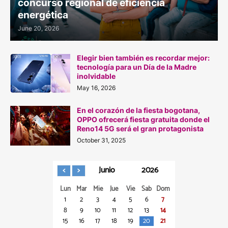
concurso regional de eficiencia
energética
June 20, 2026
Elegir bien también es recordar mejor:
tecnología para un Día de la Madre
inolvidable
May 16, 2026
En el corazón de la fiesta bogotana,
OPPO ofrecerá fiesta gratuita donde el
Reno14 5G será el gran protagonista
October 31, 2025
Junio
2026
Lun
Mar
Mie
Jue
Vie
Sab
Dom
1
2
3
4
5
6
7
8
9
10
11
12
13
14
15
16
17
18
19
20
21