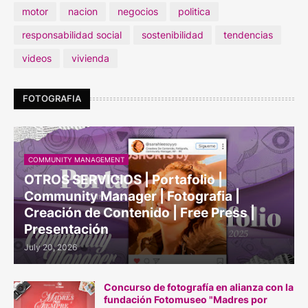
motor
nacion
negocios
politica
responsabilidad social
sostenibilidad
tendencias
videos
vivienda
FOTOGRAFIA
COMMUNITY MANAGEMENT
OTROS SERVICIOS | Portafolio |
Community Manager | Fotografia |
Creación de Contenido | Free Press |
Presentación
July 20, 2026
Concurso de fotografía en alianza con la
fundación Fotomuseo "Madres por