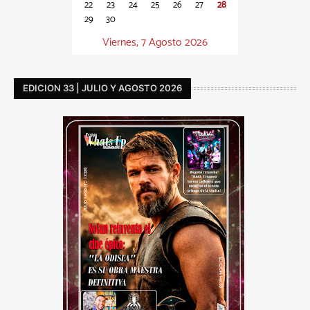
22
23
24
25
26
27
28
29
30
Viernes, 7 Agosto 2026
EDICION 33 | JULIO Y AGOSTO 2026