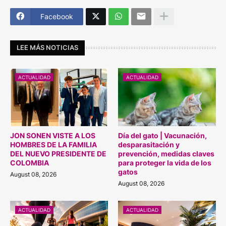
Facebook
LEE MÁS NOTICIAS
ACTUALIDAD
ACTUALIDAD
JON SONEN VISTE A LOS
Día del gato | Vacunación,
HOMBRES DE LA FAMILIA
desparasitación y
DEL NUEVO PRESIDENTE DE
prevención, medidas claves
COLOMBIA
para proteger la vida de los
gatos
August 08, 2026
August 08, 2026
ACTUALIDAD
ACTUALIDAD