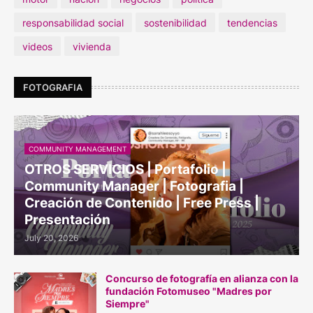
responsabilidad social
sostenibilidad
tendencias
videos
vivienda
FOTOGRAFIA
COMMUNITY MANAGEMENT
OTROS SERVICIOS | Portafolio |
Community Manager | Fotografia |
Creación de Contenido | Free Press |
Presentación
July 20, 2026
Concurso de fotografía en alianza con la
fundación Fotomuseo "Madres por
Siempre"