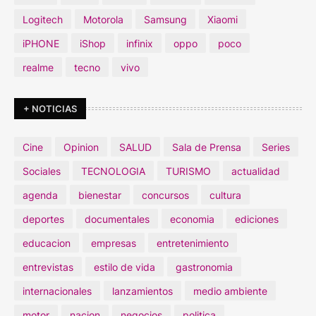
Logitech
Motorola
Samsung
Xiaomi
iPHONE
iShop
infinix
oppo
poco
realme
tecno
vivo
+ NOTICIAS
Cine
Opinion
SALUD
Sala de Prensa
Series
Sociales
TECNOLOGIA
TURISMO
actualidad
agenda
bienestar
concursos
cultura
deportes
documentales
economia
ediciones
educacion
empresas
entretenimiento
entrevistas
estilo de vida
gastronomia
internacionales
lanzamientos
medio ambiente
motor
nacion
negocios
politica