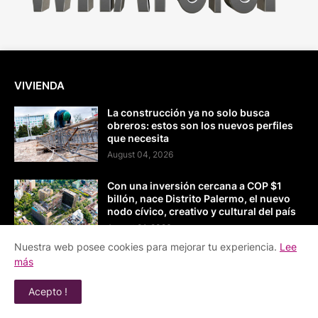
VIVIENDA
La construcción ya no solo busca
obreros: estos son los nuevos perfiles
que necesita
August 04, 2026
Con una inversión cercana a COP $1
billón, nace Distrito Palermo, el nuevo
nodo cívico, creativo y cultural del país
August 01, 2026
Nuestra web posee cookies para mejorar tu experiencia.
Lee
La Feria Colpatria reunirá 44 proyectos
más
en 7 ciudades del país en un momento
clave para el mercado de vivienda
Acepto !
August 01, 2026