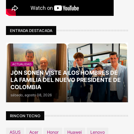
ENTRADA DESTACADA
ACTUALIDAD
JON SONEN VISTE A LOS HOMBRES DE
LA FAMILIA DEL NUEVO PRESIDENTE DE
COLOMBIA
sábado, agosto 08, 2026
RINCON TECNO
ASUS
Acer
Honor
Huawei
Lenovo