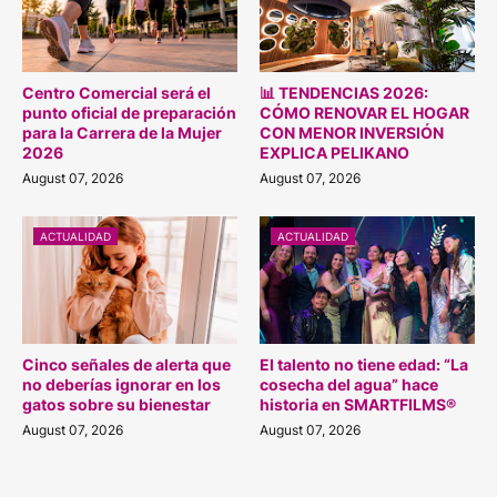
Centro Comercial será el
📊 TENDENCIAS 2026:
punto oficial de preparación
CÓMO RENOVAR EL HOGAR
para la Carrera de la Mujer
CON MENOR INVERSIÓN
2026
EXPLICA PELIKANO
August 07, 2026
August 07, 2026
ACTUALIDAD
ACTUALIDAD
Cinco señales de alerta que
El talento no tiene edad: “La
no deberías ignorar en los
cosecha del agua” hace
gatos sobre su bienestar
historia en SMARTFILMS®
August 07, 2026
August 07, 2026