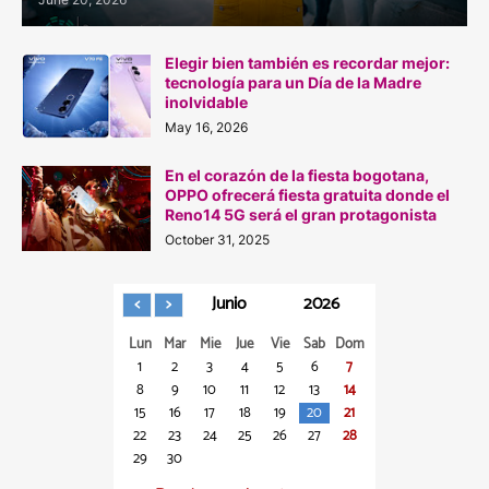
Elegir bien también es recordar mejor:
tecnología para un Día de la Madre
inolvidable
May 16, 2026
En el corazón de la fiesta bogotana,
OPPO ofrecerá fiesta gratuita donde el
Reno14 5G será el gran protagonista
October 31, 2025
Junio
2026
Lun
Mar
Mie
Jue
Vie
Sab
Dom
1
2
3
4
5
6
7
8
9
10
11
12
13
14
15
16
17
18
19
20
21
22
23
24
25
26
27
28
29
30