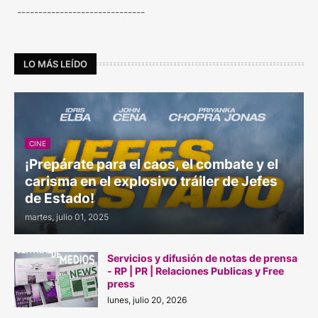
------------------------------
LO MÁS LEÍDO
CINE
¡Prepárate para el caos, el combate y el
carisma en el explosivo tráiler de Jefes
de Estado!
martes, julio 01, 2025
Servicios y difusión de notas de prensa
- RP | PR | Relaciones Publicas y Free
press
lunes, julio 20, 2026