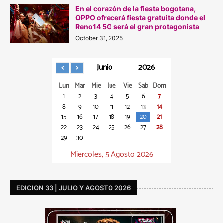
En el corazón de la fiesta bogotana,
OPPO ofrecerá fiesta gratuita donde el
Reno14 5G será el gran protagonista
October 31, 2025
Junio
2026
Lun
Mar
Mie
Jue
Vie
Sab
Dom
1
2
3
4
5
6
7
8
9
10
11
12
13
14
15
16
17
18
19
20
21
22
23
24
25
26
27
28
29
30
Miercoles, 5 Agosto 2026
EDICION 33 | JULIO Y AGOSTO 2026