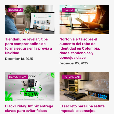
BUSINESS
ALERTA
Tiendanube revela 5 tips
Norton alerta sobre el
para comprar online de
aumento del robo de
forma segura en la previa a
identidad en Colombia:
Navidad
datos, tendencias y
consejos clave
December 18, 2025
December 05, 2025
BLACKFRIDAY
ACTUALIDAD
Black Friday: Infinix entrega
El secreto para una estufa
claves para evitar falsas
impecable: consejos