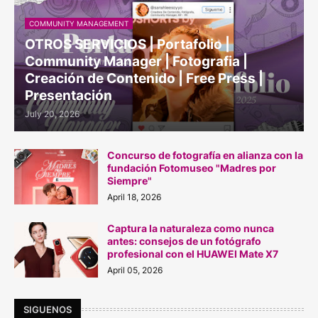
COMMUNITY MANAGEMENT
OTROS SERVICIOS | Portafolio |
Community Manager | Fotografia |
Creación de Contenido | Free Press |
Presentación
July 20, 2026
Concurso de fotografía en alianza con la
fundación Fotomuseo "Madres por
Siempre"
April 18, 2026
Captura la naturaleza como nunca
antes: consejos de un fotógrafo
profesional con el HUAWEI Mate X7
April 05, 2026
SIGUENOS