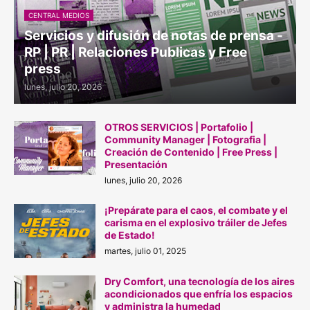
CENTRAL MEDIOS
Servicios y difusión de notas de prensa -
RP | PR | Relaciones Publicas y Free
press
lunes, julio 20, 2026
OTROS SERVICIOS | Portafolio |
Community Manager | Fotografia |
Creación de Contenido | Free Press |
Presentación
lunes, julio 20, 2026
¡Prepárate para el caos, el combate y el
carisma en el explosivo tráiler de Jefes
de Estado!
martes, julio 01, 2025
Dry Comfort, una tecnología de los aires
acondicionados que enfría los espacios
y administra la humedad