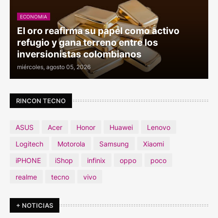
ECONOMIA
El oro reafirma su papel como activo
refugio y gana terreno entre los
inversionistas colombianos
miércoles, agosto 05, 2026
RINCON TECNO
ASUS
Acer
Honor
Huawei
Lenovo
Logitech
Motorola
Samsung
Xiaomi
iPHONE
iShop
infinix
oppo
poco
realme
tecno
vivo
+ NOTICIAS