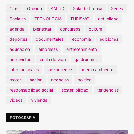
Cine
Opinion
SALUD
Sala de Prensa
Series
Sociales
TECNOLOGIA
TURISMO
actualidad
agenda
bienestar
concursos
cultura
deportes
documentales
economia
ediciones
educacion
empresas
entretenimiento
entrevistas
estilo de vida
gastronomia
internacionales
lanzamientos
medio ambiente
motor
nacion
negocios
politica
responsabilidad social
sostenibilidad
tendencias
videos
vivienda
FOTOGRAFIA