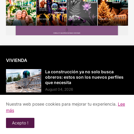
VIVIENDA
La construcción ya no solo busca
obreros: estos son los nuevos perfiles
que necesita
August 04, 2026
Con una inversión cercana a COP $1
Nuestra web posee cookies para mejorar tu experiencia.
Lee
billón, nace Distrito Palermo, el nuevo
más
nodo cívico, creativo y cultural del país
August 01, 2026
Acepto !
La Feria Colpatria reunirá 44 proyectos