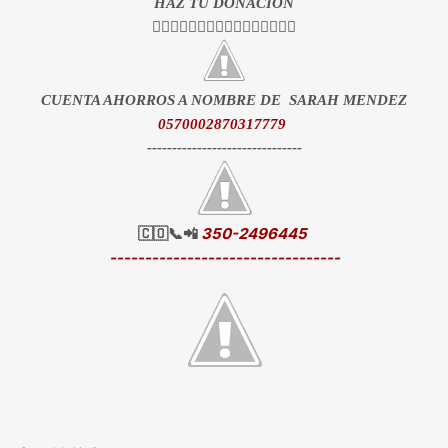
HAZ TU DONACION
👇🏻👇🏻👇🏻👇🏻👇🏻👇🏻👇🏻👇🏻
CUENTA AHORROS A NOMBRE DE SARAH MENDEZ
0570002870317779
-------------------------------
🇨🇴📞📲
350-2496445
---------------------------------