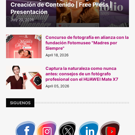
Creación de Contenido | Free Press |
Presentación
July 20, 2026
Concurso de fotografía en alianza con la
fundación Fotomuseo "Madres por
Siempre"
April 18, 2026
Captura la naturaleza como nunca
antes: consejos de un fotógrafo
profesional con el HUAWEI Mate X7
April 05, 2026
SIGUENOS