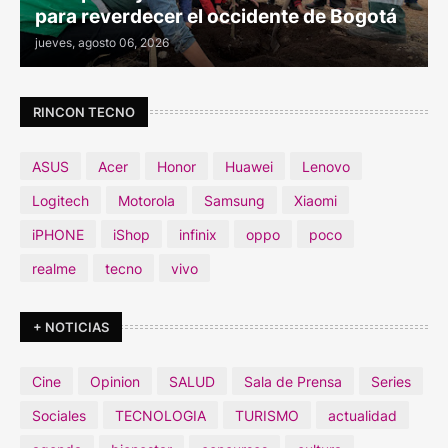
para reverdecer el occidente de Bogotá
jueves, agosto 06, 2026
RINCON TECNO
ASUS
Acer
Honor
Huawei
Lenovo
Logitech
Motorola
Samsung
Xiaomi
iPHONE
iShop
infinix
oppo
poco
realme
tecno
vivo
+ NOTICIAS
Cine
Opinion
SALUD
Sala de Prensa
Series
Sociales
TECNOLOGIA
TURISMO
actualidad