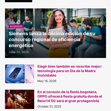
BUSINESS
Siemens lanza la décima edición de su
concurso regional de eficiencia
energética
June 20, 2026
Elegir bien también es recordar mejor:
tecnología para un Día de la Madre
inolvidable
May 16, 2026
En el corazón de la fiesta bogotana,
OPPO ofrecerá fiesta gratuita donde el
Reno14 5G será el gran protagonista
October 31, 2025