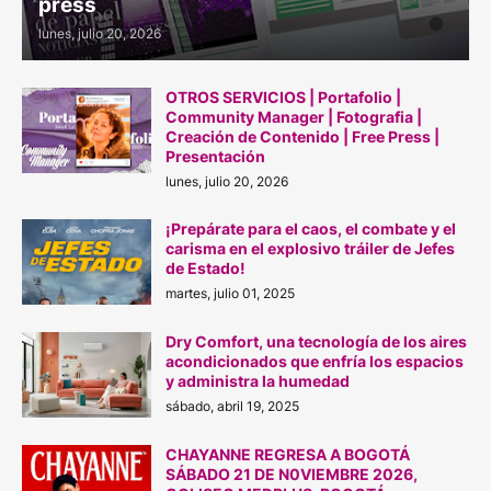
press
lunes, julio 20, 2026
OTROS SERVICIOS | Portafolio |
Community Manager | Fotografia |
Creación de Contenido | Free Press |
Presentación
lunes, julio 20, 2026
¡Prepárate para el caos, el combate y el
carisma en el explosivo tráiler de Jefes
de Estado!
martes, julio 01, 2025
Dry Comfort, una tecnología de los aires
acondicionados que enfría los espacios
y administra la humedad
sábado, abril 19, 2025
CHAYANNE REGRESA A BOGOTÁ
SÁBADO 21 DE N0VIEMBRE 2026,