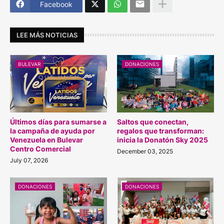
Facebook
LEE MÁS NOTICIAS
BULEVAR
DONACIONES
Últimos días para sumarse a
Saltos que conectan,
la campaña de ayuda por
regalos que transforman:
Venezuela en Bulevar
inicia la Donatón Sky 2025
Centro Comercial
December 03, 2025
July 07, 2026
DONACIONES
DONACIONES