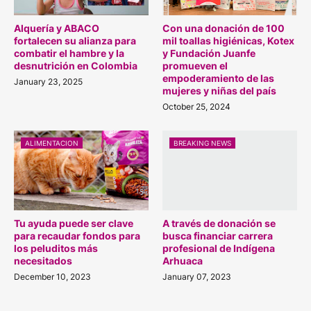
Alquería y ABACO
Con una donación de 100
fortalecen su alianza para
mil toallas higiénicas, Kotex
combatir el hambre y la
y Fundación Juanfe
desnutrición en Colombia
promueven el
empoderamiento de las
January 23, 2025
mujeres y niñas del país
October 25, 2024
ALIMENTACION
BREAKING NEWS
Tu ayuda puede ser clave
A través de donación se
para recaudar fondos para
busca financiar carrera
los peluditos más
profesional de Indígena
necesitados
Arhuaca
December 10, 2023
January 07, 2023