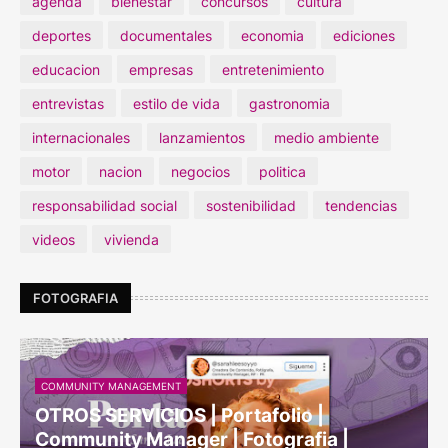
agenda
bienestar
concursos
cultura
deportes
documentales
economia
ediciones
educacion
empresas
entretenimiento
entrevistas
estilo de vida
gastronomia
internacionales
lanzamientos
medio ambiente
motor
nacion
negocios
politica
responsabilidad social
sostenibilidad
tendencias
videos
vivienda
FOTOGRAFIA
COMMUNITY MANAGEMENT
OTROS SERVICIOS | Portafolio |
Community Manager | Fotografia |