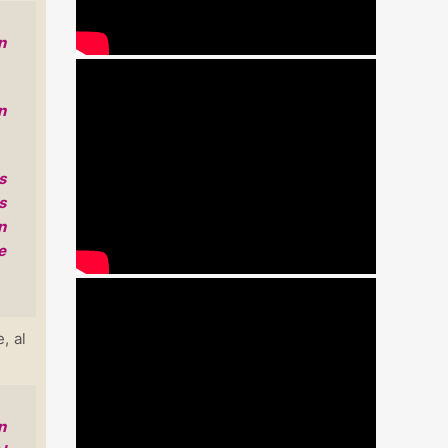
n
n
s
s
n
e
, al
n