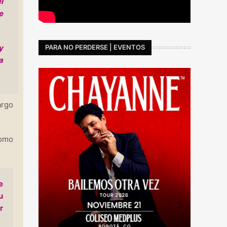
l
e
y
PARA NO PERDERSE | EVENTOS
a
argo
como
e
u
r