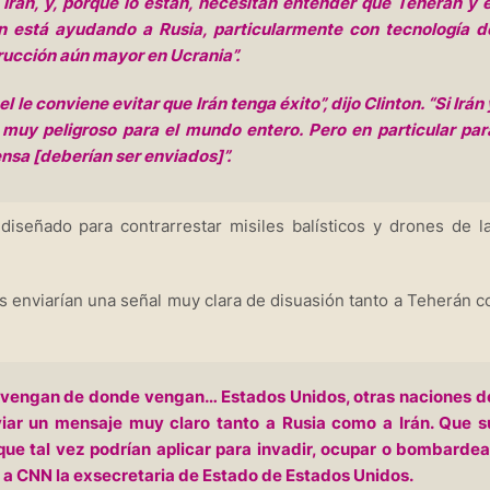
Irán, y, porque lo están, necesitan entender que Teherán y e
án está ayudando a Rusia, particularmente con tecnología d
rucción aún mayor en Ucrania”.
le conviene evitar que Irán tenga éxito”, dijo Clinton. “Si Irán 
 muy peligroso para el mundo entero. Pero en particular par
ensa [deberían ser enviados]”.
diseñado para contrarrestar misiles balísticos y drones de l
as enviarían una señal muy clara de disuasión tanto a Teherán 
y vengan de donde vengan… Estados Unidos, otras naciones d
viar un mensaje muy claro tanto a Rusia como a Irán. Que s
e tal vez podrían aplicar para invadir, ocupar o bombardea
o a CNN la exsecretaria de Estado de Estados Unidos.