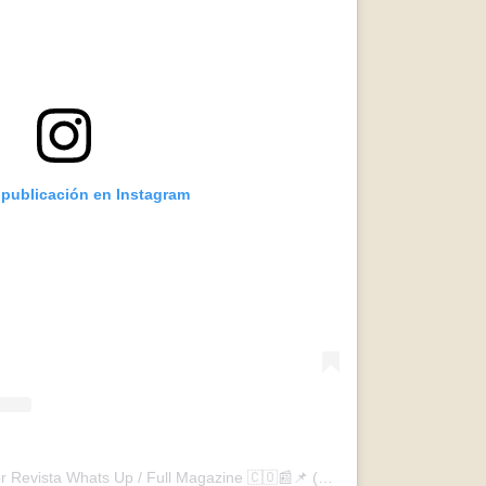
 publicación en Instagram
Una publicación compartida por Revista Whats Up / Full Magazine 🇨🇴📰📌 (@revistawhatsup)