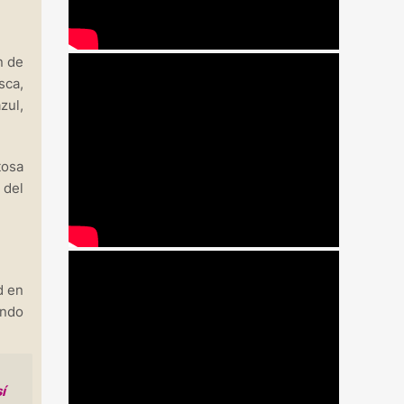
n de
sca,
zul,
tosa
 del
d en
ando
í