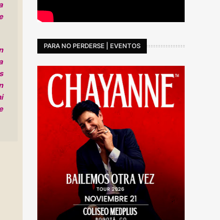
a
e
PARA NO PERDERSE | EVENTOS
n
a
s
n
i
e