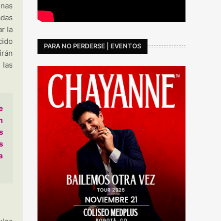
unas
adas
r la
cido
PARA NO PERDERSE | EVENTOS
irán
 las
e
m
s
s
a