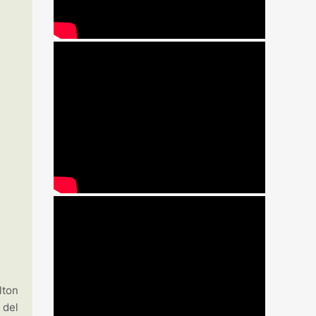
lton
 del