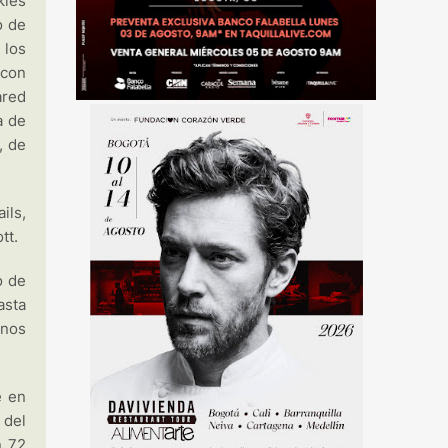
kles
o de
 los
 con
ared
a de
, de
ils,
tt.
o de
asta
unos
e en
 del
n 72