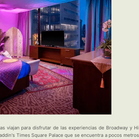
s viajan para disfrutar de las experiencias de Broadway y Hi
addin's Times Square Palace que se encuentra a pocos metros