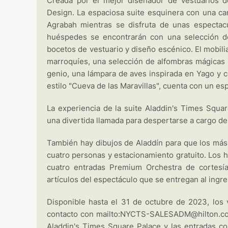
Creada por el mejor diseñador de vestuarios d
Design. La espaciosa suite esquinera con una ca
Agrabah mientras se disfruta de unas espectacu
huéspedes se encontrarán con una selección de
bocetos de vestuario y diseño escénico. El mobil
marroquíes, una selección de alfombras mágicas 
genio, una lámpara de aves inspirada en Yago y co
estilo "Cueva de las Maravillas", cuenta con un e
La experiencia de la suite Aladdin's Times Squar
una divertida llamada para despertarse a cargo d
También hay dibujos de Aladdín para que los má
cuatro personas y estacionamiento gratuito. Los 
cuatro entradas Premium Orchestra de cortesí
artículos del espectáculo que se entregan al ingre
Disponible hasta el 31 de octubre de 2023, los 
contacto con mailto:NYCTS-SALESADM@hilton.com o 
Aladdin's Times Square Palace y las entradas c