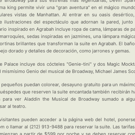
e Broadway para sus estrellas más legendarias, Devin Spar
ma king permite vivir una "gran aventura" en el mágico mund
lares vistas de Manhattan. Al entrar en su oasis desértico,
 ilustraciones del espectáculo que adornan la pared, junto
iario inspirado en Agrabah incluye ropa de cama, lámparas de p
marroquíes, sedas inspiradas en jazmines, una lámpara mágic
rtinas brillantes que transforman la suite en Agrabah. El baño
spejo dorado y detalles de decoración, como jarrones y gemas.
e Palace incluye dos cócteles "Genie-tini" y dos Magic Mockta
el mismísimo Genio del musical de Broadway, Michael James Sco
s pequeños puedan colorear, desayuno gratuito para un máxim
huéspedes que reserven la suite encantada también recibirán h
a para ver Aladdin the Musical de Broadway sumado a alg
sar al teatro.
visitantes pueden acceder a la página web del hotel, poners
llamar al (212) 913-9488 para reservar la suite. Las tarifas
omienzan a partir de $599 por noche y se deben reservar co