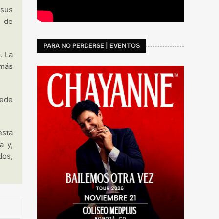
 sus
s de
PARA NO PERDERSE | EVENTOS
. La
emás
uede
esta
a y,
dos,