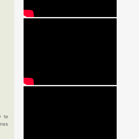
y te
rnes