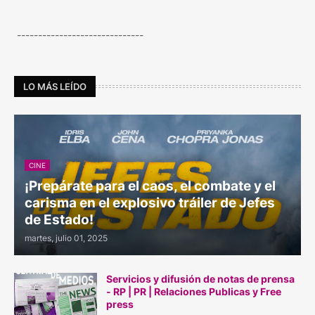
------------------------------
LO MÁS LEÍDO
CINE
¡Prepárate para el caos, el combate y el
carisma en el explosivo tráiler de Jefes
de Estado!
martes, julio 01, 2025
Servicios y difusión de notas de prensa
- RP | PR | Relaciones Publicas y Free
press