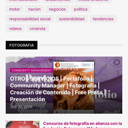
motor
nacion
negocios
politica
responsabilidad social
sostenibilidad
tendencias
videos
vivienda
FOTOGRAFIA
COMMUNITY MANAGEMENT
OTROS SERVICIOS | Portafolio |
Community Manager | Fotografia |
Creación de Contenido | Free Press |
Presentación
July 20, 2026
Concurso de fotografía en alianza con la