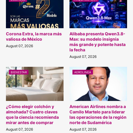
Corona Extra, la marca más
Alibaba presenta Qwen3.8-
valiosa de México
Max: su modelo insignia
más grande y potente hasta
August 07, 2026
la fecha
August 07, 2026
BIENESTAR
AEROLINEA
¿Cómo elegir colchón y
American Airlines nombra a
almohada? Cuatro claves
Camilo Martelo para liderar
que la ciencia recomienda
las operaciones de la región
mirar antes de comprar
norte de Sudamérica
August 07, 2026
August 07, 2026