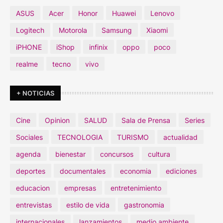
ASUS
Acer
Honor
Huawei
Lenovo
Logitech
Motorola
Samsung
Xiaomi
iPHONE
iShop
infinix
oppo
poco
realme
tecno
vivo
+ NOTICIAS
Cine
Opinion
SALUD
Sala de Prensa
Series
Sociales
TECNOLOGIA
TURISMO
actualidad
agenda
bienestar
concursos
cultura
deportes
documentales
economia
ediciones
educacion
empresas
entretenimiento
entrevistas
estilo de vida
gastronomia
internacionales
lanzamientos
medio ambiente