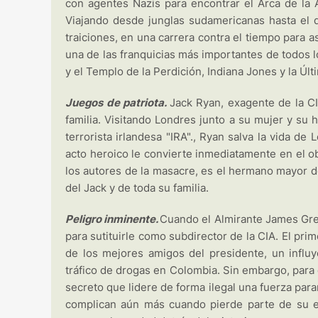
con agentes Nazis para encontrar el Arca de la A
Viajando desde junglas sudamericanas hasta el 
traiciones, en una carrera contra el tiempo para 
una de las franquicias más importantes de todos 
y el Templo de la Perdición, Indiana Jones y la Últ
Juegos de patriota.
Jack Ryan, exagente de la CI
familia. Visitando Londres junto a su mujer y su 
terrorista irlandesa "IRA"., Ryan salva la vida d
acto heroico le convierte inmediatamente en el o
los autores de la masacre, es el hermano mayor de
del Jack y de toda su familia.
Peligro inminente.
Cuando el Almirante James Greer
para sutituirle como subdirector de la CIA. El pri
de los mejores amigos del presidente, un infl
tráfico de drogas en Colombia. Sin embargo, para
secreto que lidere de forma ilegal una fuerza param
complican aún más cuando pierde parte de su eq