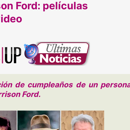
n Ford: películas
video
ción de cumpleaños de un persona
rison Ford.