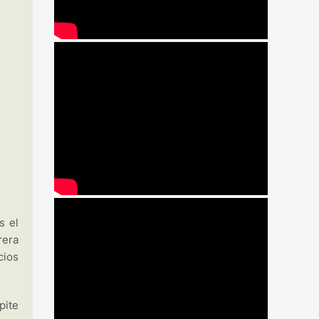
s el
rera
cios
pite