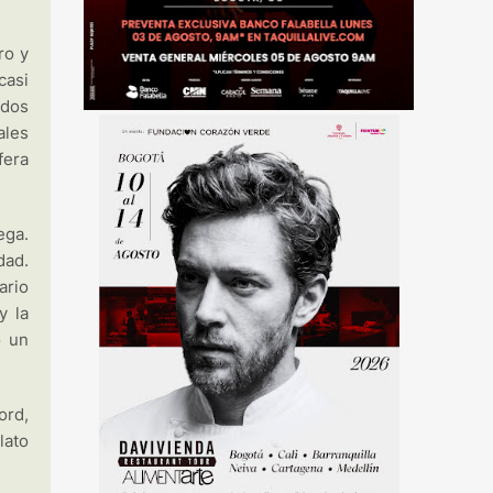
ro y
casi
ados
ales
fera
ega.
dad.
ario
y la
o un
ord,
lato