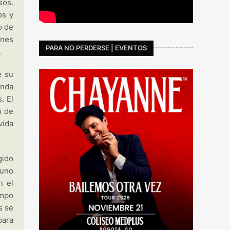
sos.
os y
o de
ones
PARA NO PERDERSE | EVENTOS
.
e su
anda
. El
o de
vida
gido
 uno
n el
ampo
s se
para