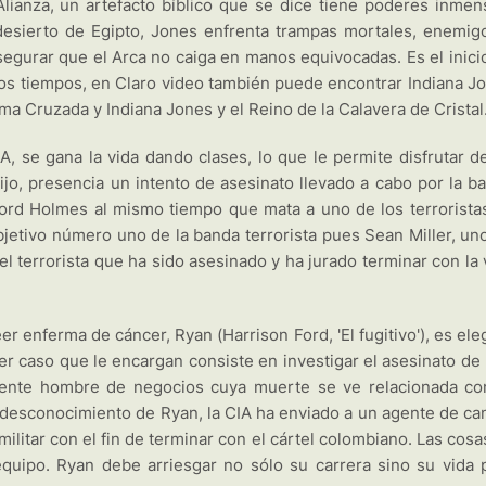
lianza, un artefacto bíblico que se dice tiene poderes inmen
desierto de Egipto, Jones enfrenta trampas mortales, enemig
asegurar que el Arca no caiga en manos equivocadas. Es el inici
los tiempos, en Claro video también puede encontrar Indiana J
ima Cruzada y Indiana Jones y el Reino de la Calavera de Cristal
A, se gana la vida dando clases, lo que le permite disfrutar d
hijo, presencia un intento de asesinato llevado a cabo por la b
e Lord Holmes al mismo tiempo que mata a uno de los terroristas
bjetivo número uno de la banda terrorista pues Sean Miller, un
l terrorista que ha sido asesinado y ha jurado terminar con la 
 enferma de cáncer, Ryan (Harrison Ford, 'El fugitivo'), es ele
mer caso que le encargan consiste en investigar el asesinato de
uyente hombre de negocios cuya muerte se ve relacionada co
 desconocimiento de Ryan, la CIA ha enviado a un agente de c
ilitar con el fin de terminar con el cártel colombiano. Las cosa
uipo. Ryan debe arriesgar no sólo su carrera sino su vida 