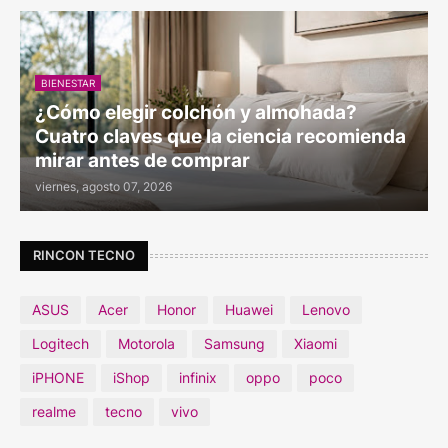
BIENESTAR
¿Cómo elegir colchón y almohada?
Cuatro claves que la ciencia recomienda
mirar antes de comprar
viernes, agosto 07, 2026
RINCON TECNO
ASUS
Acer
Honor
Huawei
Lenovo
Logitech
Motorola
Samsung
Xiaomi
iPHONE
iShop
infinix
oppo
poco
realme
tecno
vivo