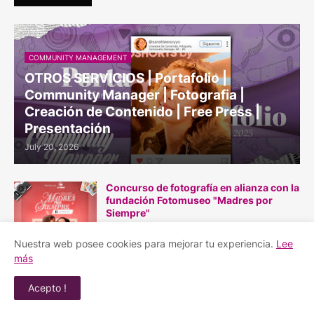
COMMUNITY MANAGEMENT
OTROS SERVICIOS | Portafolio |
Community Manager | Fotografia |
Creación de Contenido | Free Press |
Presentación
July 20, 2026
Concurso de fotografía en alianza con la
fundación Fotomuseo "Madres por
Siempre"
April 18, 2026
Nuestra web posee cookies para mejorar tu experiencia.
Lee
más
Captura la naturaleza como nunca
antes: consejos de un fotógrafo
profesional con el HUAWEI Mate X7
Acepto !
April 05, 2026