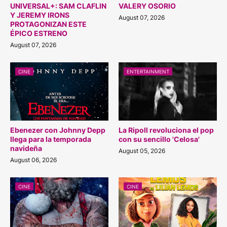
UNIVERSAL+: SAM CLAFLIN
VALERY OSORIO
Y JEREMY IRONS
August 07, 2026
PROTAGONIZAN ESTE
ÉPICO ESTRENO
August 07, 2026
CINE
ENTERTAINMENT
Ebenezer con Johnny Depp
La Ripoll revoluciona el pop
llega para la temporada
con su sencillo 'Celosa'
navideña
August 05, 2026
August 06, 2026
CINE
CINE