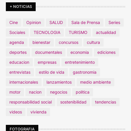
+ NOTICIAS
Cine
Opinion
SALUD
Sala de Prensa
Series
Sociales
TECNOLOGIA
TURISMO
actualidad
agenda
bienestar
concursos
cultura
deportes
documentales
economia
ediciones
educacion
empresas
entretenimiento
entrevistas
estilo de vida
gastronomia
internacionales
lanzamientos
medio ambiente
motor
nacion
negocios
politica
responsabilidad social
sostenibilidad
tendencias
videos
vivienda
FOTOGRAFIA