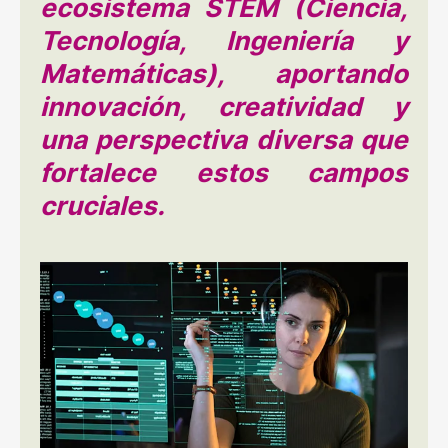
ecosistema STEM (Ciencia,
Tecnología, Ingeniería y
Matemáticas), aportando
innovación, creatividad y
una perspectiva diversa que
fortalece estos campos
cruciales.