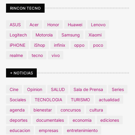
RINCON TECNO
ASUS
Acer
Honor
Huawei
Lenovo
Logitech
Motorola
Samsung
Xiaomi
iPHONE
iShop
infinix
oppo
poco
realme
tecno
vivo
+ NOTICIAS
Cine
Opinion
SALUD
Sala de Prensa
Series
Sociales
TECNOLOGIA
TURISMO
actualidad
agenda
bienestar
concursos
cultura
deportes
documentales
economia
ediciones
educacion
empresas
entretenimiento