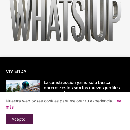
VIVIENDA
La construcción ya no solo busca
obreros: estos son los nuevos perfiles
que necesita
August 04, 2026
Nuestra web posee cookies para mejorar tu experiencia.
Lee
más
Con una inversión cercana a COP $1
billón, nace Distrito Palermo, el nuevo
Acepto !
nodo cívico, creativo y cultural del país
August 01, 2026