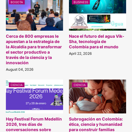
BOGOTA
BUSINESS
Cerca de 800 empresas le
Nace el futuro del agua Vik-
apuestan a la estrategia de
Sha, tecnología de
la Alcaldía para transformar
Colombia para el mundo
el sector productivo a
April 22, 2026
través de la ciencia y la
innovación
August 04, 2026
CIENCIA
CIENCIA
Hay Festival Forum Medellín
Subrogación en Colombia:
2026, tres días de
ética, ciencia y humanidad
conversaciones sobre
para construir familias