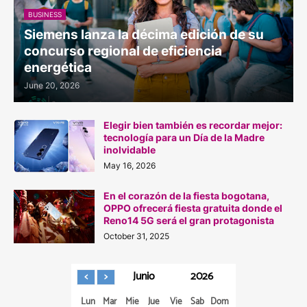
BUSINESS
Siemens lanza la décima edición de su
concurso regional de eficiencia
energética
June 20, 2026
Elegir bien también es recordar mejor:
tecnología para un Día de la Madre
inolvidable
May 16, 2026
En el corazón de la fiesta bogotana,
OPPO ofrecerá fiesta gratuita donde el
Reno14 5G será el gran protagonista
October 31, 2025
Junio
2026
Lun
Mar
Mie
Jue
Vie
Sab
Dom