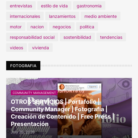
entrevistas
estilo de vida
gastronomia
internacionales
lanzamientos
medio ambiente
motor
nacion
negocios
politica
responsabilidad social
sostenibilidad
tendencias
videos
vivienda
FOTOGRAFIA
COMMUNITY MANAGEMENT
OTROS SERVICIOS | Portafolio |
Community Manager | Fotografia |
Creación de Contenido | Free Press |
Presentación
July 20, 2026