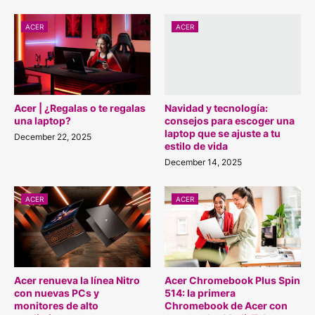
ACER
ACER
Acer | ¿Regalas o te regalas
Navidad y tecnología:
una laptop?
consejos para escoger una
laptop que se ajuste a tu
December 22, 2025
estilo de vida
December 14, 2025
ACER
ACER
Acer renueva la línea Nitro
Acer Chromebook Plus Spin
con nuevas PCs y
514: la primera
monitores de alto
Chromebook de Acer con