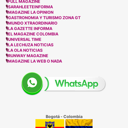
🎙
FULL MAGAZINE
🎙
SARAHLEETEINFORMA
🎙
MAGAZINE LA OPINION
🎙
GASTRONOMIA Y TURISMO ZONA GT
🎙
MUNDO XTRAORDINARIO
🎙
LA GAZETTE INFORMA
🎙
EL MAGAZINE COLOMBIA
🎙
UNIVERSAL TIME
🎙
LA LECHUZA NOTICIAS
🎙
LA OLA NOTICIAS
🎙
RUNWAY MAGAZINE
🎙
MAGAZINE LA WEB O NADA
Bogotá - Colombia