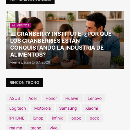
ALIMENTOS
📈 CRANBERRY INSTITUTE: ¿POR QUÉ
LOS CRANBERRIES ESTÁN
CONQUISTANDO LA INDUSTRIA DE
ALIMENTOS?
viernes, agosto 07, 2026
RINCON TECNO
ASUS
Acer
Honor
Huawei
Lenovo
Logitech
Motorola
Samsung
Xiaomi
iPHONE
iShop
infinix
oppo
poco
realme
tecno
vivo