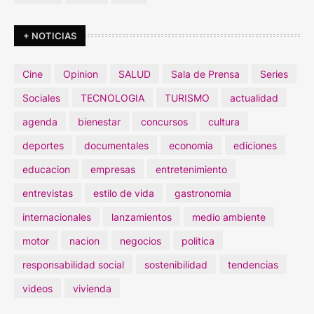
+ NOTICIAS
Cine
Opinion
SALUD
Sala de Prensa
Series
Sociales
TECNOLOGIA
TURISMO
actualidad
agenda
bienestar
concursos
cultura
deportes
documentales
economia
ediciones
educacion
empresas
entretenimiento
entrevistas
estilo de vida
gastronomia
internacionales
lanzamientos
medio ambiente
motor
nacion
negocios
politica
responsabilidad social
sostenibilidad
tendencias
videos
vivienda