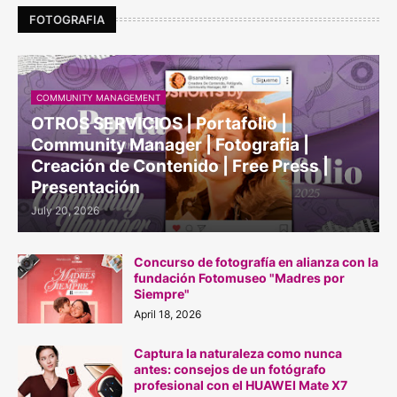
FOTOGRAFIA
COMMUNITY MANAGEMENT
OTROS SERVICIOS | Portafolio |
Community Manager | Fotografia |
Creación de Contenido | Free Press |
Presentación
July 20, 2026
Concurso de fotografía en alianza con la
fundación Fotomuseo "Madres por
Siempre"
April 18, 2026
Captura la naturaleza como nunca
antes: consejos de un fotógrafo
profesional con el HUAWEI Mate X7