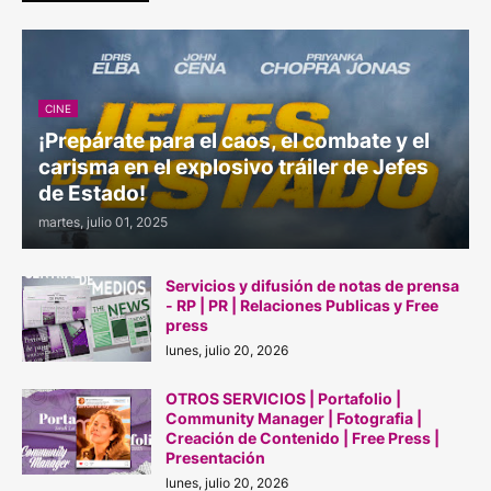
CINE
¡Prepárate para el caos, el combate y el
carisma en el explosivo tráiler de Jefes
de Estado!
martes, julio 01, 2025
Servicios y difusión de notas de prensa
- RP | PR | Relaciones Publicas y Free
press
lunes, julio 20, 2026
OTROS SERVICIOS | Portafolio |
Community Manager | Fotografia |
Creación de Contenido | Free Press |
Presentación
lunes, julio 20, 2026