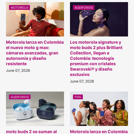
MOTOROLA
AUDIFONOS
Motorola lanza en Colombia
Los motorola signature y
el nuevo moto g max:
moto buds 2 plus Brilliant
cámaras avanzadas, gran
Collection, llegan a
autonomía y diseño
Colombia: tecnología
resistente
premium con cristales
Swarovski® y diseño
June 07, 2026
exclusivo
June 07, 2026
AUDIFONOS
FIFA
moto buds 2 se suman al
Motorola lanza en Colombia