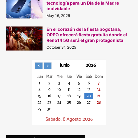
tecnología para un Día de la Madre
inolvidable
May 16, 2026
En el corazón de la fiesta bogotana,
OPPO ofrecerá fiesta gratuita donde el
Reno14 5G será el gran protagonista
October 31, 2025
Junio
2026
Lun
Mar
Mie
Jue
Vie
Sab
Dom
1
2
3
4
5
6
7
8
9
10
11
12
13
14
15
16
17
18
19
20
21
22
23
24
25
26
27
28
29
30
Sabado, 8 Agosto 2026