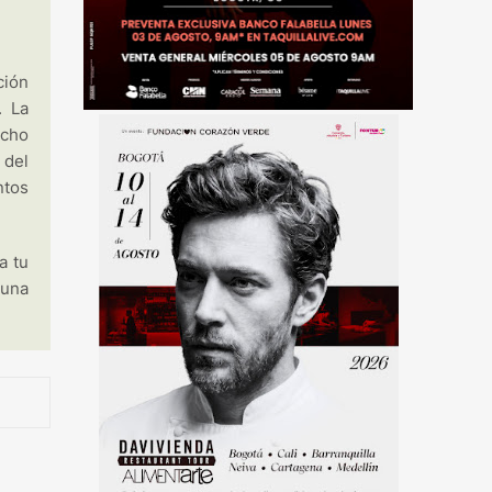
ción
. La
echo
 del
ntos
a tu
 una