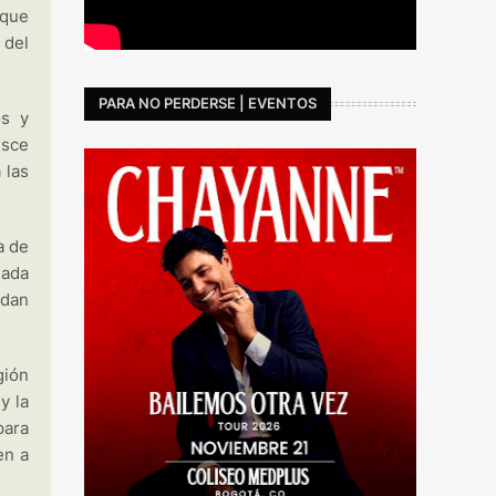
 que
 del
PARA NO PERDERSE | EVENTOS
os y
esce
 las
a de
lada
edan
gión
y la
para
en a