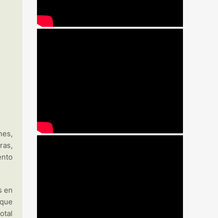
nes,
ras,
ento
s en
 que
otal