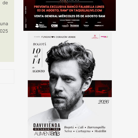
s de
 una
2025