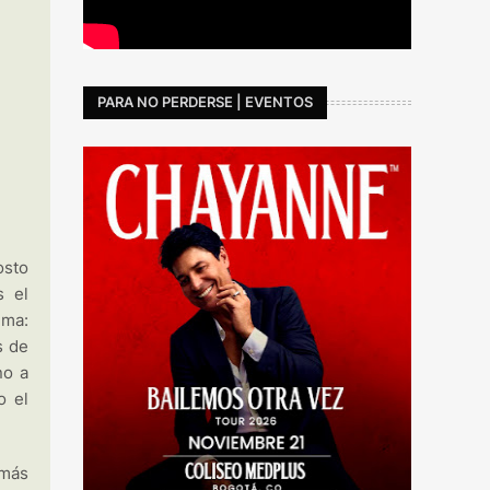
PARA NO PERDERSE | EVENTOS
osto
s el
ima:
s de
no a
o el
 más