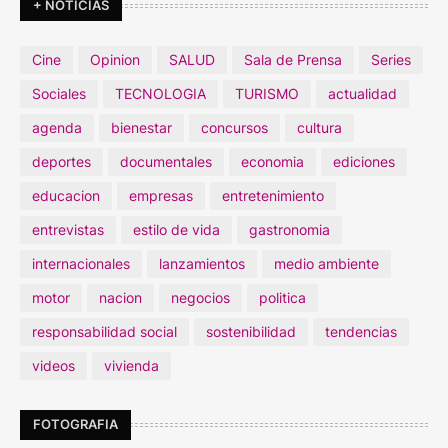
+ NOTICIAS
Cine
Opinion
SALUD
Sala de Prensa
Series
Sociales
TECNOLOGIA
TURISMO
actualidad
agenda
bienestar
concursos
cultura
deportes
documentales
economia
ediciones
educacion
empresas
entretenimiento
entrevistas
estilo de vida
gastronomia
internacionales
lanzamientos
medio ambiente
motor
nacion
negocios
politica
responsabilidad social
sostenibilidad
tendencias
videos
vivienda
FOTOGRAFIA