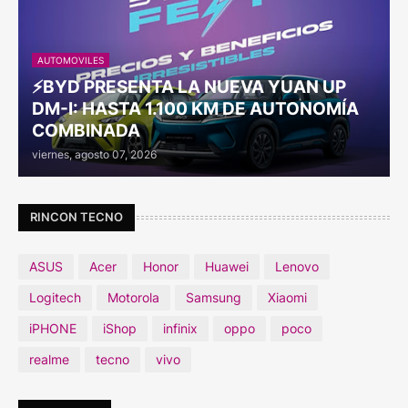
AUTOMOVILES
⚡BYD PRESENTA LA NUEVA YUAN UP
DM-I: HASTA 1.100 KM DE AUTONOMÍA
COMBINADA
viernes, agosto 07, 2026
RINCON TECNO
ASUS
Acer
Honor
Huawei
Lenovo
Logitech
Motorola
Samsung
Xiaomi
iPHONE
iShop
infinix
oppo
poco
realme
tecno
vivo