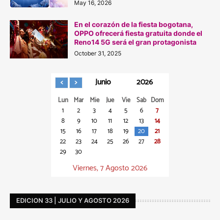
May 16, 2026
En el corazón de la fiesta bogotana,
OPPO ofrecerá fiesta gratuita donde el
Reno14 5G será el gran protagonista
October 31, 2025
Junio
2026
Lun
Mar
Mie
Jue
Vie
Sab
Dom
1
2
3
4
5
6
7
8
9
10
11
12
13
14
15
16
17
18
19
20
21
22
23
24
25
26
27
28
29
30
Viernes, 7 Agosto 2026
EDICION 33 | JULIO Y AGOSTO 2026