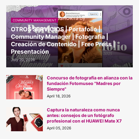
COMMUNITY MANAGEMENT
OTROS SERVICIOS | Portafolio |
Community Manager | Fotografia |
Creación de Contenido | Free Press |
Presentación
July 20, 2026
Concurso de fotografía en alianza con la
fundación Fotomuseo "Madres por
Siempre"
April 18, 2026
Captura la naturaleza como nunca
antes: consejos de un fotógrafo
profesional con el HUAWEI Mate X7
April 05, 2026