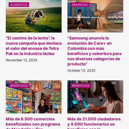
ALIMENTOS
ANUNCIOS
“El camino de la leche”, la
"Samsung anuncia la
nueva campaña que destaca
evolución de Care+ en
el valor del envase de Tetra
Colombia con más
Pak en la industria láctea
beneficios y cobertura para
sus diversas categorías de
November 12, 2025
producto"
October 13, 2025
BENEFICIOS
BENEFICIOS
Más de 8.500 comercios
Más de 21.000 ciudadanos
beneficiados con programa
y 4.000 funcionarios se