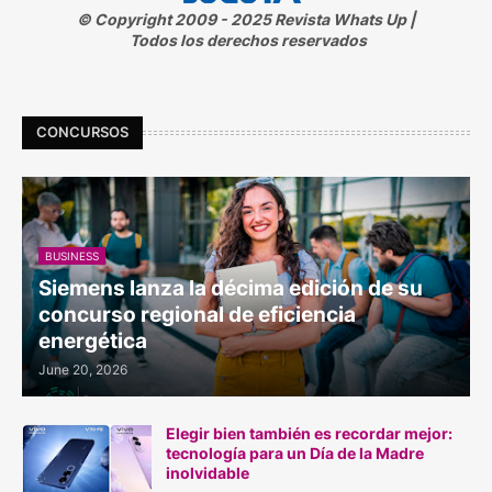
© Copyright 2009 - 2025 Revista Whats Up |
Todos los derechos reservados
CONCURSOS
BUSINESS
Siemens lanza la décima edición de su
concurso regional de eficiencia
energética
June 20, 2026
Elegir bien también es recordar mejor:
tecnología para un Día de la Madre
inolvidable