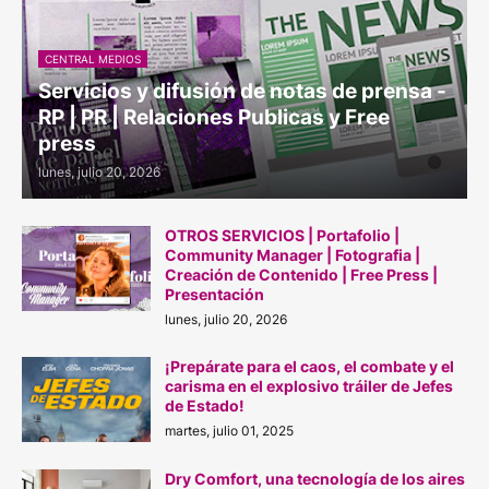
CENTRAL MEDIOS
Servicios y difusión de notas de prensa -
RP | PR | Relaciones Publicas y Free
press
lunes, julio 20, 2026
OTROS SERVICIOS | Portafolio |
Community Manager | Fotografia |
Creación de Contenido | Free Press |
Presentación
lunes, julio 20, 2026
¡Prepárate para el caos, el combate y el
carisma en el explosivo tráiler de Jefes
de Estado!
martes, julio 01, 2025
Dry Comfort, una tecnología de los aires