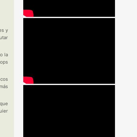
es y
utar
o la
tops
icos
 más
 que
uier