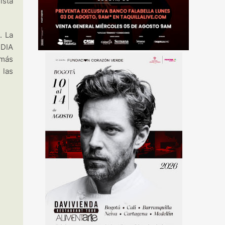
ista
. La
IDIA
 más
 las