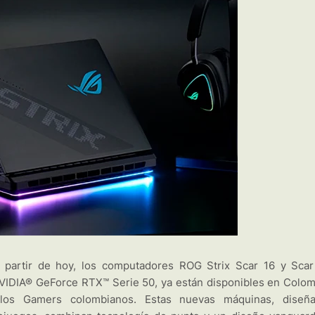
partir de hoy, los computadores ROG Strix Scar 16 y Scar
NVIDIA® GeForce RTX™ Serie 50, ya están disponibles en Colom
los Gamers colombianos. Estas nuevas máquinas, diseñ