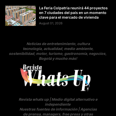
La Feria Colpatria reunirá 44 proyectos
en 7 ciudades del país en un momento
clave para el mercado de vivienda
August 01, 2026
Noticias de entretenimiento, cultura
tecnología, actualidad, medio ambiente,
sostenibilidad, motor, turismo, gastronomía, negocios
,
Bogotá y mucho más!
Revista whats up | Medio digital alternativo e
independiente
Nuestras fuentes de información | Agencias
de prensa, managers, free press y otras