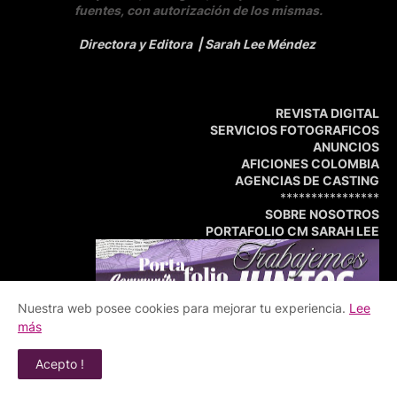
fuentes, con autorización de los mismas.
Directora y Editora
| Sarah Lee Méndez
REVISTA DIGITAL
SERVICIOS FOTOGRAFICOS
ANUNCIOS
AFICIONES COLOMBIA
AGENCIAS DE CASTING
****************
SOBRE NOSOTROS
PORTAFOLIO CM SARAH LEE
Nuestra web posee cookies para mejorar tu experiencia.
Lee
más
Acepto !
Inicio
Portafolio
Central de Medios