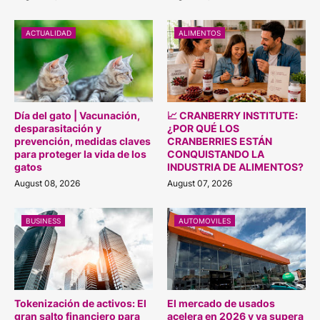
ACTUALIDAD
ALIMENTOS
Día del gato | Vacunación,
📈 CRANBERRY INSTITUTE:
desparasitación y
¿POR QUÉ LOS
prevención, medidas claves
CRANBERRIES ESTÁN
para proteger la vida de los
CONQUISTANDO LA
gatos
INDUSTRIA DE ALIMENTOS?
August 08, 2026
August 07, 2026
BUSINESS
AUTOMOVILES
Tokenización de activos: El
El mercado de usados
gran salto financiero para
acelera en 2026 y ya supera