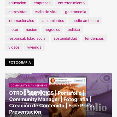
educacion
empresas
entretenimiento
entrevistas
estilo de vida
gastronomia
internacionales
lanzamientos
medio ambiente
motor
nacion
negocios
politica
responsabilidad social
sostenibilidad
tendencias
videos
vivienda
FOTOGRAFIA
COMMUNITY MANAGEMENT
OTROS SERVICIOS | Portafolio |
Community Manager | Fotografia |
Creación de Contenido | Free Press |
Presentación