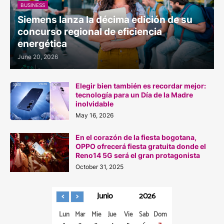
BUSINESS
Siemens lanza la décima edición de su
concurso regional de eficiencia
energética
June 20, 2026
Elegir bien también es recordar mejor:
tecnología para un Día de la Madre
inolvidable
May 16, 2026
En el corazón de la fiesta bogotana,
OPPO ofrecerá fiesta gratuita donde el
Reno14 5G será el gran protagonista
October 31, 2025
Junio
2026
Lun
Mar
Mie
Jue
Vie
Sab
Dom