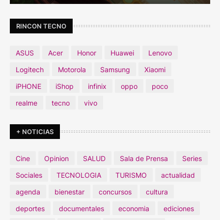
RINCON TECNO
ASUS
Acer
Honor
Huawei
Lenovo
Logitech
Motorola
Samsung
Xiaomi
iPHONE
iShop
infinix
oppo
poco
realme
tecno
vivo
+ NOTICIAS
Cine
Opinion
SALUD
Sala de Prensa
Series
Sociales
TECNOLOGIA
TURISMO
actualidad
agenda
bienestar
concursos
cultura
deportes
documentales
economia
ediciones