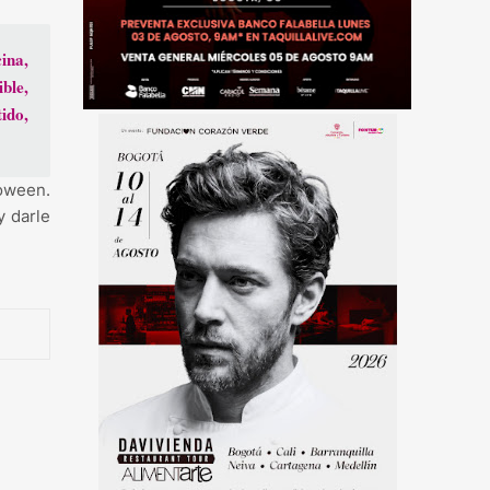
cina
,
ble,
ido,
loween.
y darle