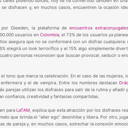
as calles pidiendo dulces, hoy se ha convertido también en una
n, se disfracen y, en muchos casos, encuentren la ocasión ide
 por Gleeden, la plataforma de
encuentros extraconyugale
600.000 usuarios en
Colombia
, el 73% de los usuarios ya planea 
llos asegura que no se conformará con un disfraz cualquiera:
% elegirá un look terrorífico y el 15% algo simplemente divert
da cuatro personas reconocen que buscan provocar, seducir o en
 el tono que marca la celebración. En el caso de las mujeres, 
e enfermera y el de vampira. Entre los hombres destacan
Drác
s parejas utilizan los disfraces para salir de la rutina y añadir 
an confianza, creatividad y fantasías compartidas.
den para
LaTAM
, explica que esta atracción por los disfraces r
ato que brinda el “alter ego” desinhibe y libera. Por otro, juga
as de pareja y, en muchos casos, estrechar la conexión emoci