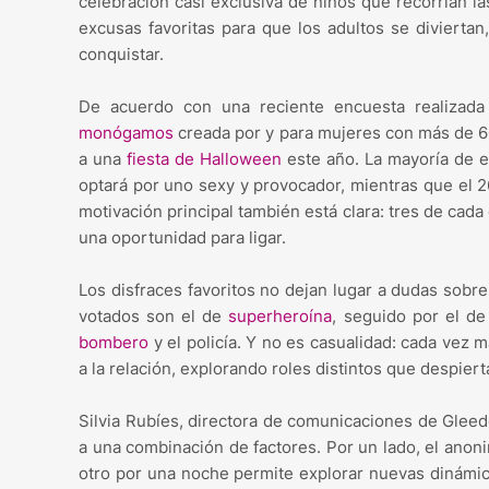
celebración casi exclusiva de niños que recorrían l
excusas favoritas para que los adultos se divierta
conquistar.
De acuerdo con una reciente encuesta realizada
monógamos
creada por y para mujeres con más de 
a una
fiesta de Halloween
este año. La mayoría de e
optará por uno sexy y provocador, mientras que el 26
motivación principal también está clara: tres de ca
una oportunidad para ligar.
Los disfraces favoritos no dejan lugar a dudas sobre
votados son el de
superheroína
, seguido por el d
bombero
y el policía. Y no es casualidad: cada vez má
a la relación, explorando roles distintos que despiert
Silvia Rubíes, directora de comunicaciones de Glee
a una combinación de factores. Por un lado, el anonim
otro por una noche permite explorar nuevas dinámic