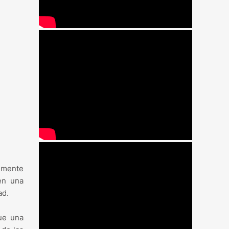
almente
en una
ad.
ue una