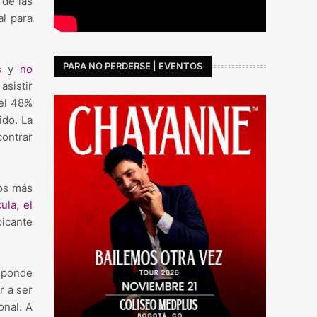
 de las
al para
PARA NO PERDERSE | EVENTOS
s
y
no
asistir
 el 48%
ido. La
contrar
los más
ula
,
el
picante
esponde
r a ser
onal. A