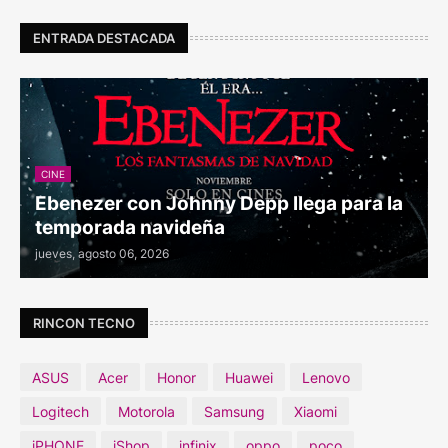
ENTRADA DESTACADA
CINE
Ebenezer con Johnny Depp llega para la
temporada navideña
jueves, agosto 06, 2026
RINCON TECNO
ASUS
Acer
Honor
Huawei
Lenovo
Logitech
Motorola
Samsung
Xiaomi
iPHONE
iShop
infinix
oppo
poco