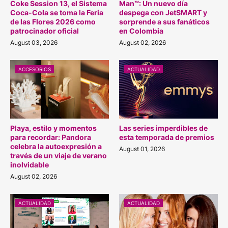
Coke Session 13, el Sistema
Man™: Un nuevo día
Coca-Cola se toma la Feria
despega con JetSMART y
de las Flores 2026 como
sorprende a sus fanáticos
patrocinador oficial
en Colombia
August 03, 2026
August 02, 2026
ACCESORIOS
ACTUALIDAD
Playa, estilo y momentos
Las series imperdibles de
para recordar: Pandora
esta temporada de premios
celebra la autoexpresión a
August 01, 2026
través de un viaje de verano
inolvidable
August 02, 2026
ACTUALIDAD
ACTUALIDAD