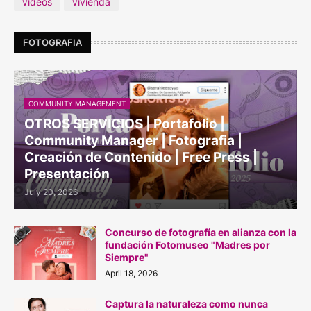
videos
vivienda
FOTOGRAFIA
COMMUNITY MANAGEMENT
OTROS SERVICIOS | Portafolio |
Community Manager | Fotografia |
Creación de Contenido | Free Press |
Presentación
July 20, 2026
Concurso de fotografía en alianza con la
fundación Fotomuseo "Madres por
Siempre"
April 18, 2026
Captura la naturaleza como nunca