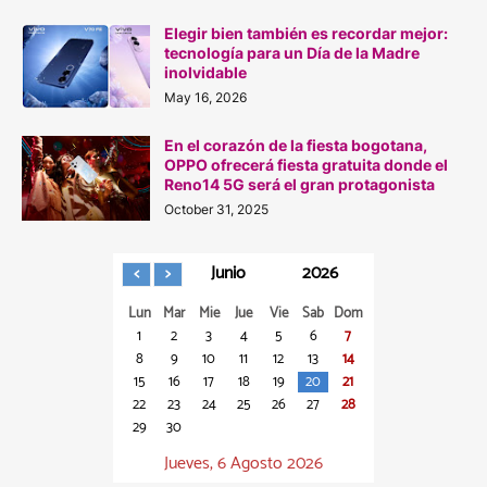
Elegir bien también es recordar mejor:
tecnología para un Día de la Madre
inolvidable
May 16, 2026
En el corazón de la fiesta bogotana,
OPPO ofrecerá fiesta gratuita donde el
Reno14 5G será el gran protagonista
October 31, 2025
Junio
2026
Lun
Mar
Mie
Jue
Vie
Sab
Dom
1
2
3
4
5
6
7
8
9
10
11
12
13
14
15
16
17
18
19
20
21
22
23
24
25
26
27
28
29
30
Jueves, 6 Agosto 2026