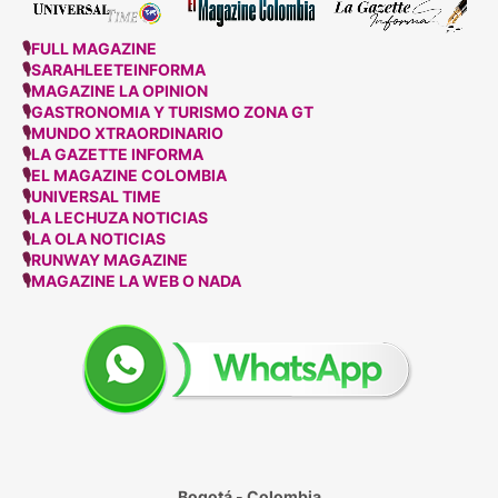
🎙
FULL MAGAZINE
🎙
SARAHLEETEINFORMA
🎙
MAGAZINE LA OPINION
🎙
GASTRONOMIA Y TURISMO ZONA GT
🎙
MUNDO XTRAORDINARIO
🎙
LA GAZETTE INFORMA
🎙
EL MAGAZINE COLOMBIA
🎙
UNIVERSAL TIME
🎙
LA LECHUZA NOTICIAS
🎙
LA OLA NOTICIAS
🎙
RUNWAY MAGAZINE
🎙
MAGAZINE LA WEB O NADA
Bogotá - Colombia