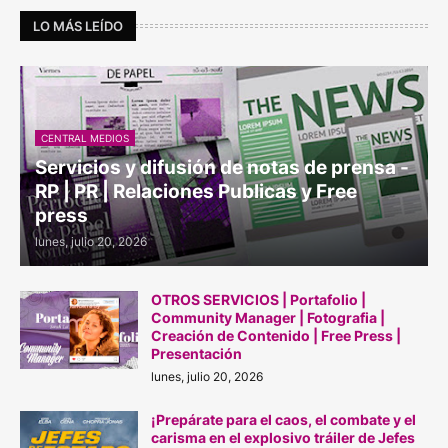
LO MÁS LEÍDO
CENTRAL MEDIOS
Servicios y difusión de notas de prensa -
RP | PR | Relaciones Publicas y Free
press
lunes, julio 20, 2026
OTROS SERVICIOS | Portafolio |
Community Manager | Fotografia |
Creación de Contenido | Free Press |
Presentación
lunes, julio 20, 2026
¡Prepárate para el caos, el combate y el
carisma en el explosivo tráiler de Jefes