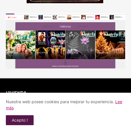
VIVIENDA
Nuestra web posee cookies para mejorar tu experiencia.
Lee
La construcción ya no solo busca
más
obreros: estos son los nuevos perfiles
que necesita
Acepto !
August 04, 2026