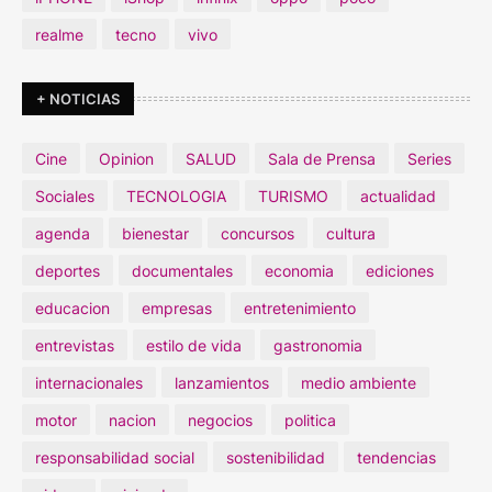
realme
tecno
vivo
+ NOTICIAS
Cine
Opinion
SALUD
Sala de Prensa
Series
Sociales
TECNOLOGIA
TURISMO
actualidad
agenda
bienestar
concursos
cultura
deportes
documentales
economia
ediciones
educacion
empresas
entretenimiento
entrevistas
estilo de vida
gastronomia
internacionales
lanzamientos
medio ambiente
motor
nacion
negocios
politica
responsabilidad social
sostenibilidad
tendencias