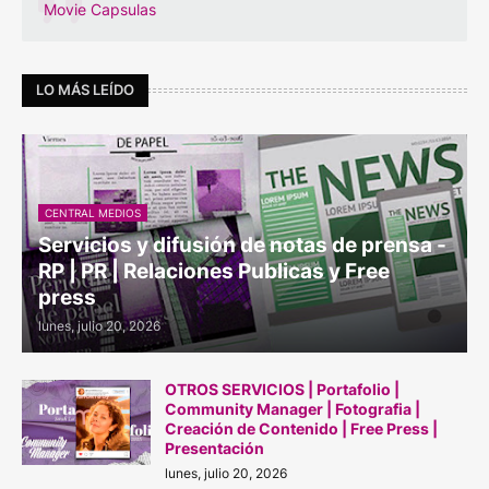
Movie Capsulas
LO MÁS LEÍDO
CENTRAL MEDIOS
Servicios y difusión de notas de prensa -
RP | PR | Relaciones Publicas y Free
press
lunes, julio 20, 2026
OTROS SERVICIOS | Portafolio |
Community Manager | Fotografia |
Creación de Contenido | Free Press |
Presentación
lunes, julio 20, 2026