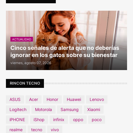
ACTUALIDAD
Cinco señales de alerta que no deberías
ignorar en los gatos sobre su bienestar
viernes, agosto 07, 2026
RINCON TECNO
ASUS
Acer
Honor
Huawei
Lenovo
Logitech
Motorola
Samsung
Xiaomi
iPHONE
iShop
infinix
oppo
poco
realme
tecno
vivo