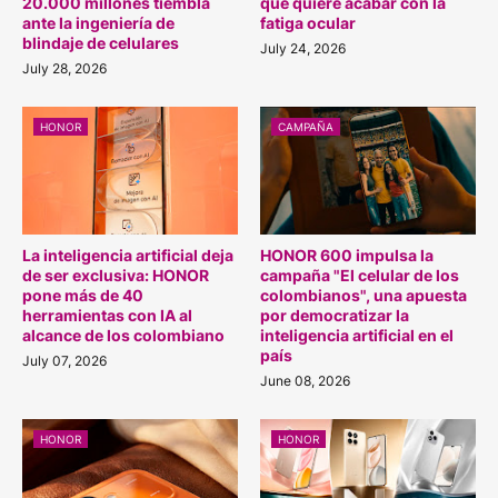
20.000 millones tiembla
que quiere acabar con la
ante la ingeniería de
fatiga ocular
blindaje de celulares
July 24, 2026
July 28, 2026
HONOR
CAMPAÑA
La inteligencia artificial deja
HONOR 600 impulsa la
de ser exclusiva: HONOR
campaña "El celular de los
pone más de 40
colombianos", una apuesta
herramientas con IA al
por democratizar la
alcance de los colombiano
inteligencia artificial en el
país
July 07, 2026
June 08, 2026
HONOR
HONOR