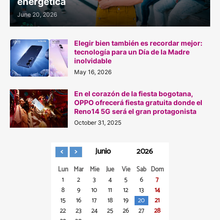
energética
June 20, 2026
Elegir bien también es recordar mejor:
tecnología para un Día de la Madre
inolvidable
May 16, 2026
En el corazón de la fiesta bogotana,
OPPO ofrecerá fiesta gratuita donde el
Reno14 5G será el gran protagonista
October 31, 2025
Junio
2026
Lun
Mar
Mie
Jue
Vie
Sab
Dom
1
2
3
4
5
6
7
8
9
10
11
12
13
14
15
16
17
18
19
20
21
22
23
24
25
26
27
28