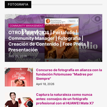
FOTOGRAFIA
COMMUNITY MANAGEMENT
OTROS SERVICIOS | Portafolio |
Community Manager | Fotografia |
Creación de Contenido | Free Press |
Presentación
July 20, 2026
Concurso de fotografía en alianza con la
fundación Fotomuseo "Madres por
Siempre"
April 18, 2026
Captura la naturaleza como nunca
antes: consejos de un fotógrafo
profesional con el HUAWEI Mate X7