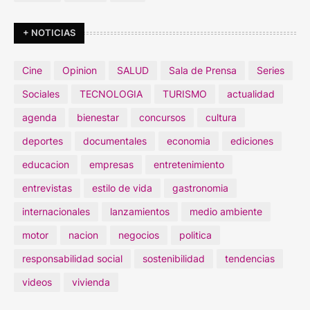
+ NOTICIAS
Cine
Opinion
SALUD
Sala de Prensa
Series
Sociales
TECNOLOGIA
TURISMO
actualidad
agenda
bienestar
concursos
cultura
deportes
documentales
economia
ediciones
educacion
empresas
entretenimiento
entrevistas
estilo de vida
gastronomia
internacionales
lanzamientos
medio ambiente
motor
nacion
negocios
politica
responsabilidad social
sostenibilidad
tendencias
videos
vivienda