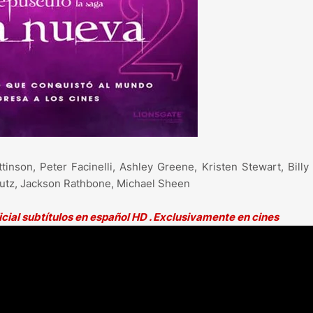
nson, Peter Facinelli, Ashley Greene, Kristen Stewart, Billy
 Lutz, Jackson Rathbone, Michael Sheen
al subtítulos en español HD . Exclusivamente en cines