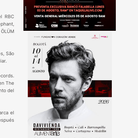
el RBC
ephant,
 y ÖLÜM
es, São
ar.
ecords.
 en The
nto del
arca el
después