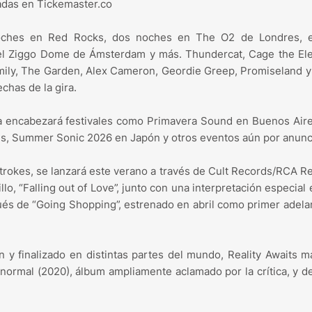
adas en Tickemaster.co
 noches en Red Rocks, dos noches en The O2 de Londres, 
 el Ziggo Dome de Ámsterdam y más. Thundercat, Cage the El
amily, The Garden, Alex Cameron, Geordie Greep, Promiseland
echas de la gira.
da encabezará festivales como Primavera Sound en Buenos Air
s, Summer Sonic 2026 en Japón y otros eventos aún por anunci
Strokes, se lanzará este verano a través de Cult Records/RCA R
o, “Falling out of Love”, junto con una interpretación especial
ués de “Going Shopping”, estrenado en abril como primer adela
 y finalizado en distintas partes del mundo, Reality Awaits m
ormal (2020), álbum ampliamente aclamado por la crítica, y 