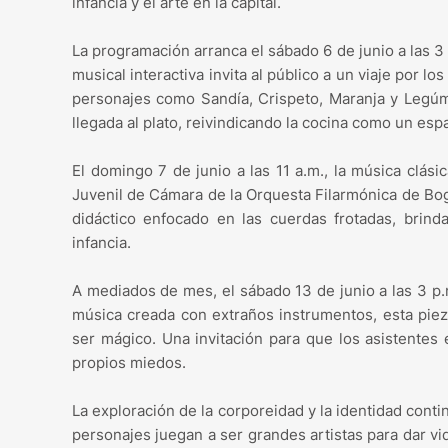
infancia y el arte en la capital.
La programación arranca el sábado 6 de junio a las 3
musical interactiva invita al público a un viaje por l
personajes como Sandía, Crispeto, Maranja y Legúm
llegada al plato, reivindicando la cocina como un esp
El domingo 7 de junio a las 11 a.m., la música clási
Juvenil de Cámara de la Orquesta Filarmónica de Bogo
didáctico enfocado en las cuerdas frotadas, brind
infancia.
A mediados de mes, el sábado 13 de junio a las 3 p.m
música creada con extraños instrumentos, esta piez
ser mágico. Una invitación para que los asistentes
propios miedos.
La exploración de la corporeidad y la identidad conti
personajes juegan a ser grandes artistas para dar vi