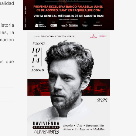
nalidad
istoria
es, la
rmación
ios que