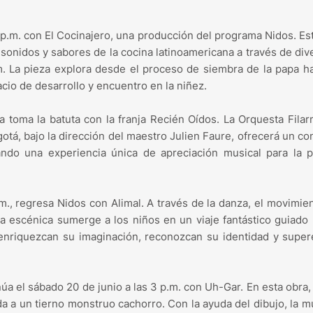
 p.m. con El Cocinajero, una producción del programa Nidos. Es
os sonidos y sabores de la cocina latinoamericana a través de div
. La pieza explora desde el proceso de siembra de la papa h
acio de desarrollo y encuentro en la niñez.
ca toma la batuta con la franja Recién Oídos. La Orquesta Fila
tá, bajo la dirección del maestro Julien Faure, ofrecerá un co
ando una experiencia única de apreciación musical para la 
., regresa Nidos con Alimal. A través de la danza, el movimien
a escénica sumerge a los niños en un viaje fantástico guiado
 enriquezcan su imaginación, reconozcan su identidad y supe
núa el sábado 20 de junio a las 3 p.m. con Uh-Gar. En esta obra,
da a un tierno monstruo cachorro. Con la ayuda del dibujo, la m