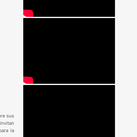
bre sus
invitan
para la