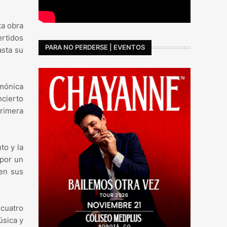
ta obra
ertidos
PARA NO PERDERSE | EVENTOS
asta su
rmónica
ncierto
primera
to y la
 por un
ren sus
 cuatro
úsica y