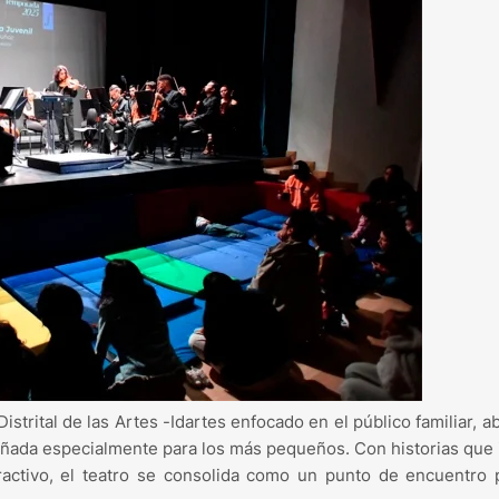
Distrital de las Artes -Idartes enfocado en el público familiar, a
señada especialmente para los más pequeños. Con historias que 
eractivo, el teatro se consolida como un punto de encuentro 