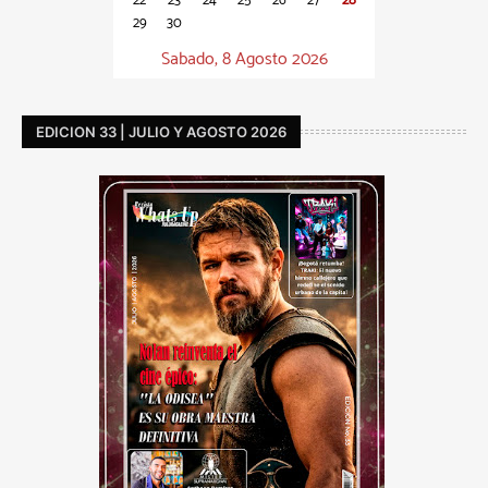
22
23
24
25
26
27
28
29
30
Sabado, 8 Agosto 2026
EDICION 33 | JULIO Y AGOSTO 2026