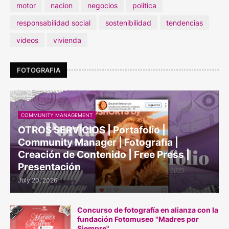
motor
nacion
negocios
politica
responsabilidad social
sostenibilidad
tendencias
videos
vivienda
FOTOGRAFIA
COMMUNITY MANAGEMENT
OTROS SERVICIOS | Portafolio |
Community Manager | Fotografia |
Creación de Contenido | Free Press |
Presentación
July 20, 2026
Concurso de fotografía en alianza con la
fundación Fotomuseo "Madres por
Siempre"