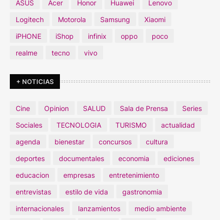
ASUS
Acer
Honor
Huawei
Lenovo
Logitech
Motorola
Samsung
Xiaomi
iPHONE
iShop
infinix
oppo
poco
realme
tecno
vivo
+ NOTICIAS
Cine
Opinion
SALUD
Sala de Prensa
Series
Sociales
TECNOLOGIA
TURISMO
actualidad
agenda
bienestar
concursos
cultura
deportes
documentales
economia
ediciones
educacion
empresas
entretenimiento
entrevistas
estilo de vida
gastronomia
internacionales
lanzamientos
medio ambiente