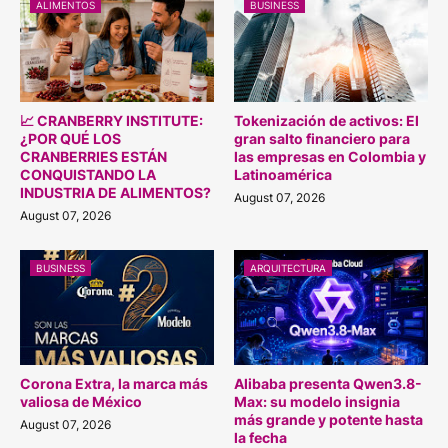
ALIMENTOS
BUSINESS
📈 CRANBERRY INSTITUTE:
Tokenización de activos: El
¿POR QUÉ LOS
gran salto financiero para
CRANBERRIES ESTÁN
las empresas en Colombia y
CONQUISTANDO LA
Latinoamérica
INDUSTRIA DE ALIMENTOS?
August 07, 2026
August 07, 2026
BUSINESS
ARQUITECTURA
Corona Extra, la marca más
Alibaba presenta Qwen3.8-
valiosa de México
Max: su modelo insignia
más grande y potente hasta
August 07, 2026
la fecha