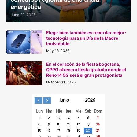
energética
June 20, 2026
Elegir bien también es recordar mejor:
tecnología para un Día de la Madre
inolvidable
May 16, 2026
En el corazón de la fiesta bogotana,
OPPO ofrecerá fiesta gratuita donde el
Reno14 5G será el gran protagonista
October 31, 2025
Junio
2026
Lun
Mar
Mie
Jue
Vie
Sab
Dom
1
2
3
4
5
6
7
8
9
10
11
12
13
14
15
16
17
18
19
20
21