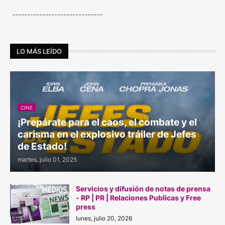
------------------------------
LO MÁS LEÍDO
CINE
¡Prepárate para el caos, el combate y el
carisma en el explosivo tráiler de Jefes
de Estado!
martes, julio 01, 2025
Servicios y difusión de notas de prensa
- RP | PR | Relaciones Publicas y Free
press
lunes, julio 20, 2026