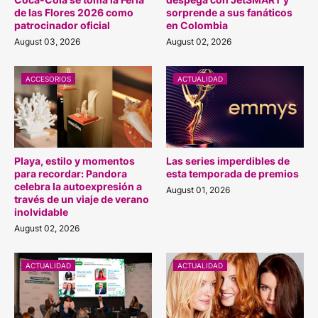
de las Flores 2026 como
sorprende a sus fanáticos
patrocinador oficial
en Colombia
August 03, 2026
August 02, 2026
ACCESORIOS
ACTUALIDAD
Playa, estilo y momentos
Las series imperdibles de
para recordar: Pandora
esta temporada de premios
celebra la autoexpresión a
August 01, 2026
través de un viaje de verano
inolvidable
August 02, 2026
ACTUALIDAD
ACTUALIDAD