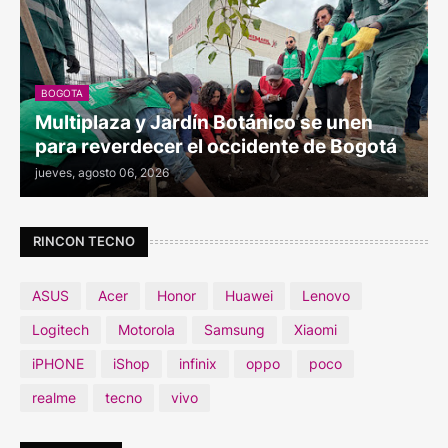
BOGOTA
Multiplaza y Jardín Botánico se unen
para reverdecer el occidente de Bogotá
jueves, agosto 06, 2026
RINCON TECNO
ASUS
Acer
Honor
Huawei
Lenovo
Logitech
Motorola
Samsung
Xiaomi
iPHONE
iShop
infinix
oppo
poco
realme
tecno
vivo