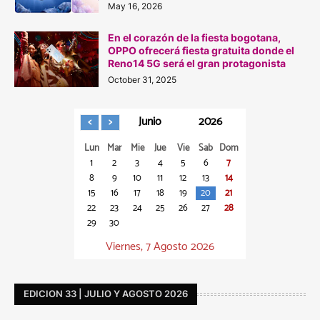
May 16, 2026
En el corazón de la fiesta bogotana,
OPPO ofrecerá fiesta gratuita donde el
Reno14 5G será el gran protagonista
October 31, 2025
Junio
2026
Lun
Mar
Mie
Jue
Vie
Sab
Dom
1
2
3
4
5
6
7
8
9
10
11
12
13
14
15
16
17
18
19
20
21
22
23
24
25
26
27
28
29
30
Viernes, 7 Agosto 2026
EDICION 33 | JULIO Y AGOSTO 2026