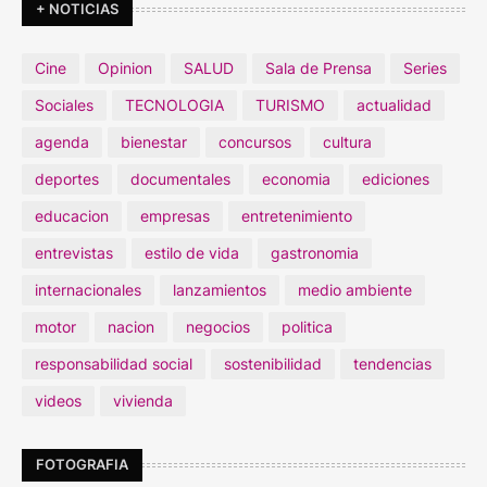
+ NOTICIAS
Cine
Opinion
SALUD
Sala de Prensa
Series
Sociales
TECNOLOGIA
TURISMO
actualidad
agenda
bienestar
concursos
cultura
deportes
documentales
economia
ediciones
educacion
empresas
entretenimiento
entrevistas
estilo de vida
gastronomia
internacionales
lanzamientos
medio ambiente
motor
nacion
negocios
politica
responsabilidad social
sostenibilidad
tendencias
videos
vivienda
FOTOGRAFIA