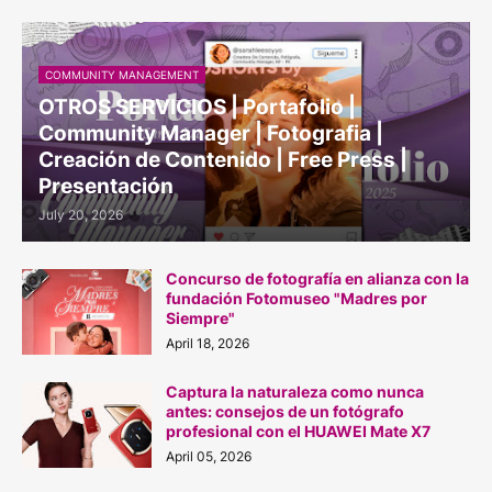
COMMUNITY MANAGEMENT
OTROS SERVICIOS | Portafolio |
Community Manager | Fotografia |
Creación de Contenido | Free Press |
Presentación
July 20, 2026
Concurso de fotografía en alianza con la
fundación Fotomuseo "Madres por
Siempre"
April 18, 2026
Captura la naturaleza como nunca
antes: consejos de un fotógrafo
profesional con el HUAWEI Mate X7
April 05, 2026