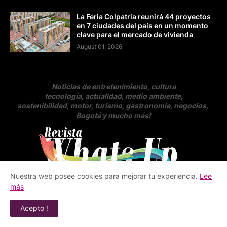
La Feria Colpatria reunirá 44 proyectos
en 7 ciudades del país en un momento
clave para el mercado de vivienda
August 01, 2026
Noticias de entretenimiento, cultura
tecnología, actualidad, medio ambiente,
sostenibilidad, motor, turismo, gastronomía, negocios
,
Bogotá y mucho más!
Nuestra web posee cookies para mejorar tu experiencia.
Lee
más
Revista whats up | Medio digital alternativo e
independiente
Acepto !
Nuestras fuentes de información | Agencias
de prensa, managers, free press y otras