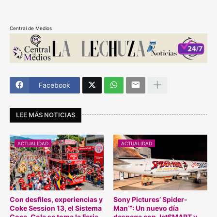
Central de Medios
Facebook
LEE MÁS NOTICIAS
ACTUALIDAD
ACTUALIDAD
Con desfiles, experiencias y
Sony Pictures’ Spider-
Coke Session 13, el Sistema
Man™: Un nuevo día
Coca-Cola se toma la Feria
despega con JetSMART y