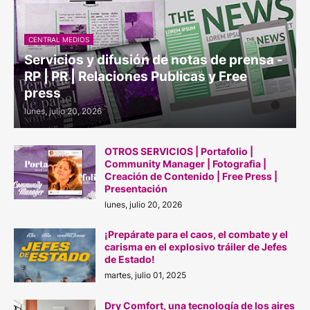
CENTRAL MEDIOS
Servicios y difusión de notas de prensa -
RP | PR | Relaciones Publicas y Free
press
lunes, julio 20, 2026
OTROS SERVICIOS | Portafolio |
Community Manager | Fotografia |
Creación de Contenido | Free Press |
Presentación
lunes, julio 20, 2026
¡Prepárate para el caos, el combate y el
carisma en el explosivo tráiler de Jefes
de Estado!
martes, julio 01, 2025
Dry Comfort, una tecnología de los aires