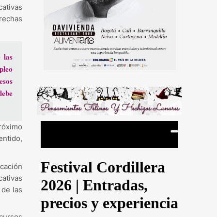
cativas
rechas
 las
pleo
esos
debe
róximo
entido,
cación
cativas
 de las
ecursos