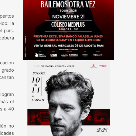
xpertos
ido: la
l país.
 deberá
cación
a grado
lcanzan
 logran
más el
as a 40
ión no
idades