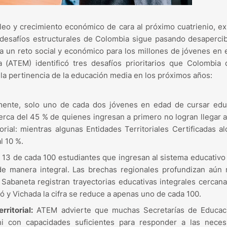
eo y crecimiento económico de cara al próximo cuatrienio, e
desafíos estructurales de Colombia sigue pasando desapercib
a un reto social y económico para los millones de jóvenes en e
 (ATEM) identificó tres desafíos prioritarios que Colombia
y la pertinencia de la educación media en los próximos años:
mente, solo uno de cada dos jóvenes en edad de cursar edu
erca del 45 % de quienes ingresan a primero no logran llegar 
rial: mientras algunas Entidades Territoriales Certificadas a
l 10 %.
13 de cada 100 estudiantes que ingresan al sistema educativo
e manera integral. Las brechas regionales profundizan aún 
abaneta registran trayectorias educativas integrales cercan
ó y Vichada la cifra se reduce a apenas uno de cada 100.
rritorial:
ATEM advierte que muchas Secretarías de Educac
ni con capacidades suficientes para responder a las neces