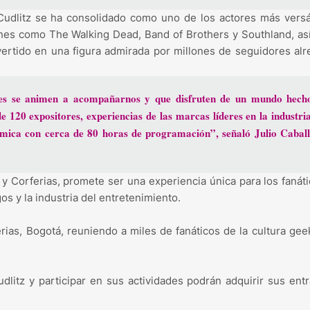
udlitz se ha consolidado como uno de los actores más versá
nes como The Walking Dead, Band of Brothers y Southland, a
ertido en una figura admirada por millones de seguidores al
res se animen a acompañarnos y que disfruten de un mundo hech
e 120 expositores, experiencias de las marcas líderes en la industria
émica con cerca de 80 horas de programación”, señaló Julio Caball
 Corferias, promete ser una experiencia única para los fanát
gos y la industria del entretenimiento.
erias, Bogotá, reuniendo a miles de fanáticos de la cultura gee
dlitz y participar en sus actividades podrán adquirir sus ent