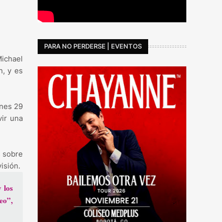
PARA NO PERDERSE | EVENTOS
Michael
n, y es
unes 29
vir una
s sobre
isión.
 los
eo”,