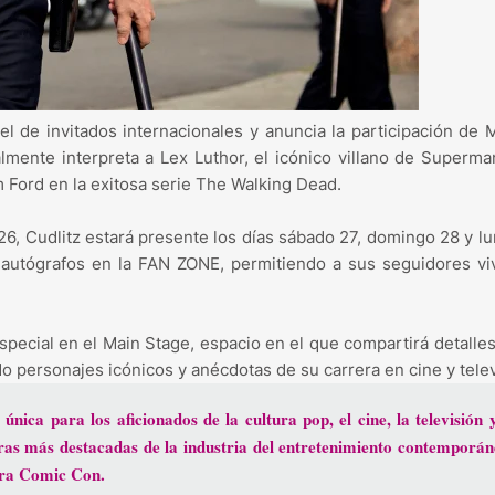
l de invitados internacionales y anuncia la participación de 
lmente interpreta a Lex Luthor, el icónico villano de Superma
Ford en la exitosa serie The Walking Dead.
6, Cudlitz estará presente los días sábado 27, domingo 28 y l
y autógrafos en la FAN ZONE, permitiendo a sus seguidores vi
special en el Main Stage, espacio en el que compartirá detalle
ndo personajes icónicos y anécdotas de su carrera en cine y telev
ica para los aficionados de la cultura pop, el cine, la televisión y
ras más destacadas de la industria del entretenimiento contemporán
ara Comic Con.