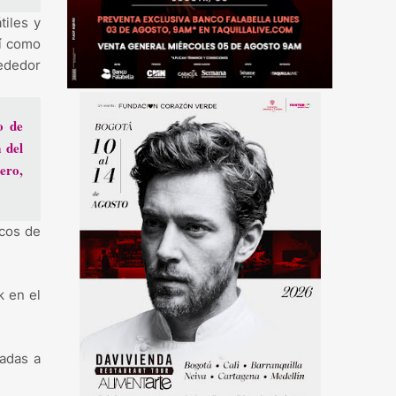
tiles y
sí como
rededor
o de
 del
ero,
icos de
k en el
radas a