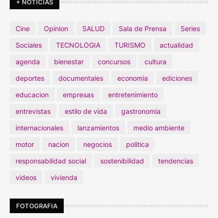
+ NOTICIAS
Cine
Opinion
SALUD
Sala de Prensa
Series
Sociales
TECNOLOGIA
TURISMO
actualidad
agenda
bienestar
concursos
cultura
deportes
documentales
economia
ediciones
educacion
empresas
entretenimiento
entrevistas
estilo de vida
gastronomia
internacionales
lanzamientos
medio ambiente
motor
nacion
negocios
politica
responsabilidad social
sostenibilidad
tendencias
videos
vivienda
FOTOGRAFIA