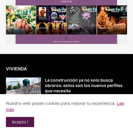
VIVIENDA
La construcción ya no solo busca
obreros: estos son los nuevos perfiles
que necesita
August 04, 2026
Nuestra web posee cookies para mejorar tu experiencia.
Lee
más
Con una inversión cercana a COP $1
billón, nace Distrito Palermo, el nuevo
nodo cívico, creativo y cultural del país
Acepto !
August 01, 2026