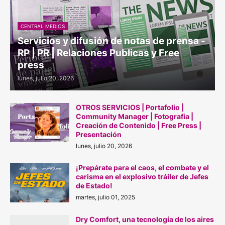
CENTRAL MEDIOS
Servicios y difusión de notas de prensa -
RP | PR | Relaciones Publicas y Free
press
lunes, julio 20, 2026
OTROS SERVICIOS | Portafolio |
Community Manager | Fotografia |
Creación de Contenido | Free Press |
Presentación
lunes, julio 20, 2026
¡Prepárate para el caos, el combate y el
carisma en el explosivo tráiler de Jefes
de Estado!
martes, julio 01, 2025
Dry Comfort, una tecnología de los aires