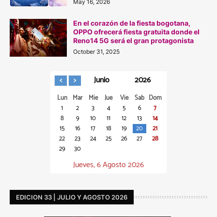
May 16, 2026
En el corazón de la fiesta bogotana,
OPPO ofrecerá fiesta gratuita donde el
Reno14 5G será el gran protagonista
October 31, 2025
Junio
2026
Lun
Mar
Mie
Jue
Vie
Sab
Dom
1
2
3
4
5
6
7
8
9
10
11
12
13
14
15
16
17
18
19
20
21
22
23
24
25
26
27
28
29
30
Jueves, 6 Agosto 2026
EDICION 33 | JULIO Y AGOSTO 2026