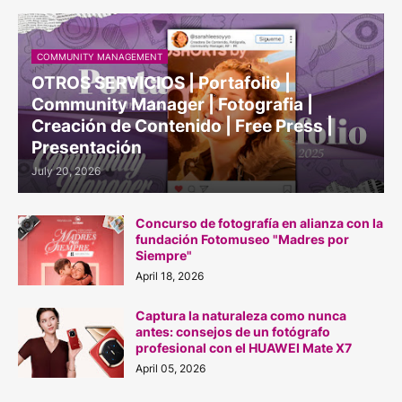
COMMUNITY MANAGEMENT
OTROS SERVICIOS | Portafolio |
Community Manager | Fotografia |
Creación de Contenido | Free Press |
Presentación
July 20, 2026
Concurso de fotografía en alianza con la
fundación Fotomuseo "Madres por
Siempre"
April 18, 2026
Captura la naturaleza como nunca
antes: consejos de un fotógrafo
profesional con el HUAWEI Mate X7
April 05, 2026