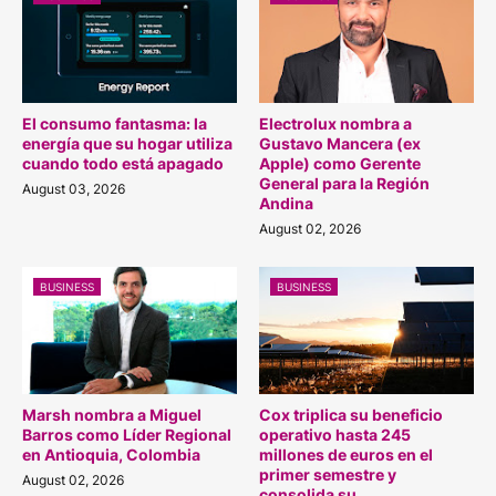
El consumo fantasma: la
Electrolux nombra a
energía que su hogar utiliza
Gustavo Mancera (ex
cuando todo está apagado
Apple) como Gerente
General para la Región
August 03, 2026
Andina
August 02, 2026
BUSINESS
BUSINESS
Marsh nombra a Miguel
Cox triplica su beneficio
Barros como Líder Regional
operativo hasta 245
en Antioquia, Colombia
millones de euros en el
primer semestre y
August 02, 2026
consolida su