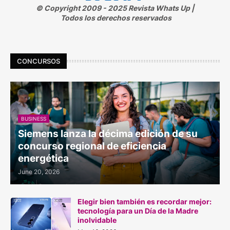
© Copyright 2009 - 2025 Revista Whats Up |
Todos los derechos reservados
CONCURSOS
BUSINESS
Siemens lanza la décima edición de su
concurso regional de eficiencia
energética
June 20, 2026
Elegir bien también es recordar mejor:
tecnología para un Día de la Madre
inolvidable