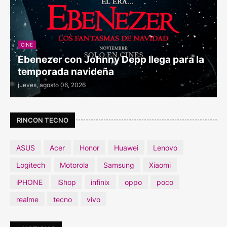
CINE
Ebenezer con Johnny Depp llega para la
temporada navideña
jueves, agosto 06, 2026
RINCON TECNO
ASUS
Acer
Honor
Huawei
Lenovo
Logitech
Motorola
Samsung
Xiaomi
iPHONE
iShop
infinix
oppo
poco
realme
tecno
vivo