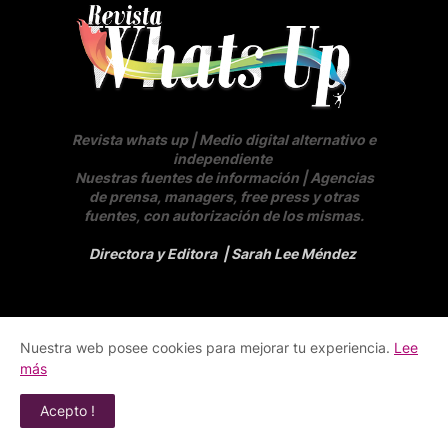
Revista whats up | Medio digital alternativo e
independiente
Nuestras fuentes de información | Agencias
de prensa, managers, free press y otras
fuentes, con autorización de los mismas.
Directora y Editora
| Sarah Lee Méndez
REVISTA DIGITAL
Nuestra web posee cookies para mejorar tu experiencia.
Lee
SERVICIOS FOTOGRAFICOS
más
ANUNCIOS
AFICIONES COLOMBIA
AGENCIAS DE CASTING
Acepto !
****************
SOBRE NOSOTROS