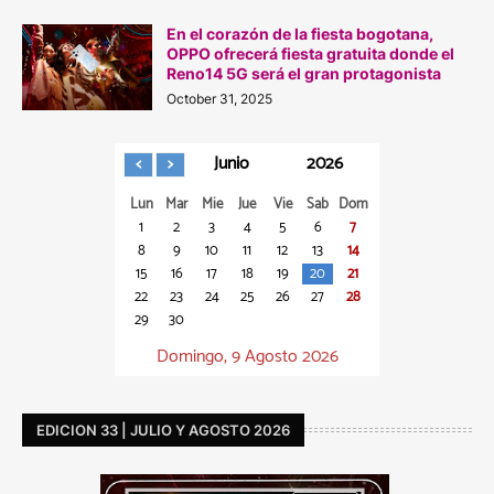
En el corazón de la fiesta bogotana,
OPPO ofrecerá fiesta gratuita donde el
Reno14 5G será el gran protagonista
October 31, 2025
Junio
2026
Lun
Mar
Mie
Jue
Vie
Sab
Dom
1
2
3
4
5
6
7
8
9
10
11
12
13
14
15
16
17
18
19
20
21
22
23
24
25
26
27
28
29
30
Domingo, 9 Agosto 2026
EDICION 33 | JULIO Y AGOSTO 2026