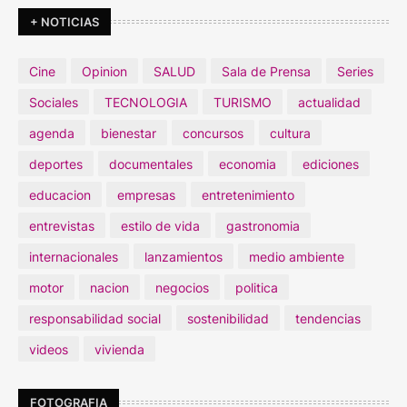
+ NOTICIAS
Cine
Opinion
SALUD
Sala de Prensa
Series
Sociales
TECNOLOGIA
TURISMO
actualidad
agenda
bienestar
concursos
cultura
deportes
documentales
economia
ediciones
educacion
empresas
entretenimiento
entrevistas
estilo de vida
gastronomia
internacionales
lanzamientos
medio ambiente
motor
nacion
negocios
politica
responsabilidad social
sostenibilidad
tendencias
videos
vivienda
FOTOGRAFIA