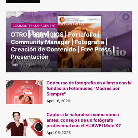
COMMUNITY MANAGEMENT
OTROS SERVICIOS | Portafolio |
Community Manager | Fotografia |
Creación de Contenido | Free Press |
Presentación
July 20, 2026
Concurso de fotografía en alianza con la
fundación Fotomuseo "Madres por
Siempre"
April 18, 2026
Captura la naturaleza como nunca
antes: consejos de un fotógrafo
profesional con el HUAWEI Mate X7
April 05, 2026