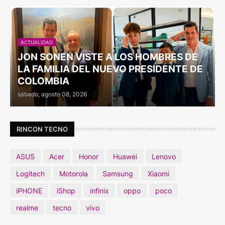
ACTUALIDAD
JON SONEN VISTE A LOS HOMBRES DE
LA FAMILIA DEL NUEVO PRESIDENTE DE
COLOMBIA
sábado, agosto 08, 2026
RINCON TECNO
ASUS
Acer
Honor
Huawei
Lenovo
Logitech
Motorola
Samsung
Xiaomi
iPHONE
iShop
infinix
oppo
poco
realme
tecno
vivo