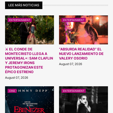
LEE MÁS NOTICIAS
ENTERTAINMENT
ENTERTAINMENT
⚔️ EL CONDE DE
“ABSURDA REALIDAD” EL
MONTECRISTO LLEGA A
NUEVO LANZAMIENTO DE
UNIVERSAL+: SAM CLAFLIN
VALERY OSORIO
Y JEREMY IRONS
August 07, 2026
PROTAGONIZAN ESTE
ÉPICO ESTRENO
August 07, 2026
CINE
ENTERTAINMENT