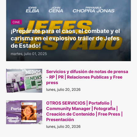
CINE
¡Prepárate para el caos, el combate y el
carisma en el explosivo tráiler de Jefes
de Estado!
martes, julio 01, 2025
Servicios y difusión de notas de prensa
- RP | PR | Relaciones Publicas y Free
press
lunes, julio 20, 2026
OTROS SERVICIOS | Portafolio |
Community Manager | Fotografia |
Creación de Contenido | Free Press |
Presentación
lunes, julio 20, 2026