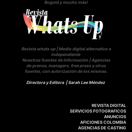
Bogotá y mucho más!
Revista whats up | Medio digital alternativo e
independiente
Nuestras fuentes de información | Agencias
de prensa, managers, free press y otras
fuentes, con autorización de los mismas.
Directora y Editora
| Sarah Lee Méndez
REVISTA DIGITAL
SERVICIOS FOTOGRAFICOS
ANUNCIOS
AFICIONES COLOMBIA
AGENCIAS DE CASTING