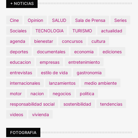
+ NOTICIAS
Cine
Opinion
SALUD
Sala de Prensa
Series
Sociales
TECNOLOGIA
TURISMO
actualidad
agenda
bienestar
concursos
cultura
deportes
documentales
economia
ediciones
educacion
empresas
entretenimiento
entrevistas
estilo de vida
gastronomia
internacionales
lanzamientos
medio ambiente
motor
nacion
negocios
politica
responsabilidad social
sostenibilidad
tendencias
videos
vivienda
FOTOGRAFIA