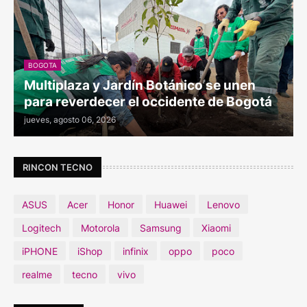
BOGOTA
Multiplaza y Jardín Botánico se unen
para reverdecer el occidente de Bogotá
jueves, agosto 06, 2026
RINCON TECNO
ASUS
Acer
Honor
Huawei
Lenovo
Logitech
Motorola
Samsung
Xiaomi
iPHONE
iShop
infinix
oppo
poco
realme
tecno
vivo