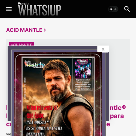
ACID MANTLE
ACID MANTLE
x
Bayer lanza en Colombia Acid Mantle®
Pro B5, nueva línea de productos para
cuidado de la piel seca y sensible
viernes, marzo 17, 2023