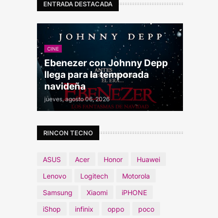
ENTRADA DESTACADA
CINE
Ebenezer con Johnny Depp
llega para la temporada
navideña
jueves, agosto 06, 2026
RINCON TECNO
ASUS
Acer
Honor
Huawei
Lenovo
Logitech
Motorola
Samsung
Xiaomi
iPHONE
iShop
infinix
oppo
poco