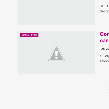
SOCOD
del 
Cor
ACTUALIDAD
cam
jueves
• Cor
afroc