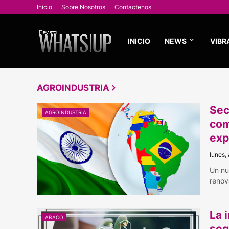
Inicio
Sobre Nosotros
Contactenos
INICIO
NEWS
VIBR
AGROINDUSTRIA
Sec
AGROINDUSTRIA
com
exp
lunes, 
Un nu
renov
La 
ABACO
seg