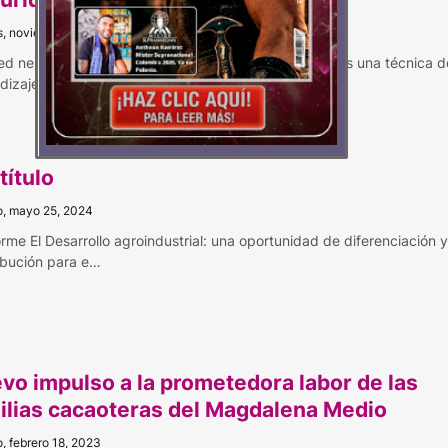
s, noviembre 08, 2024
ed neuronal profunda (Deep Neural Network, DNN) es una técnica d
dizaje automático qu…
título
, mayo 25, 2024
forme El Desarrollo agroindustrial: una oportunidad de diferenciación y
ibución para e…
vo impulso a la prometedora labor de las
ilias cacaoteras del Magdalena Medio
, febrero 18, 2023