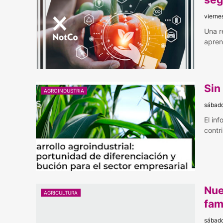
vierne
Una r
apren
Sin 
AGROINDUSTRIA
sábado
El in
contr
Nue
AGRICULTURA
fam
sábado