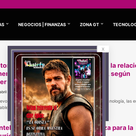
AS
NEGOCIOS | FINANZAS
ZONA GT
TECNOLOG
x
tores con potencial para fortalecer la relac
ercial entre India y América Latina, según
ertos
abril 13, 2026
evo informe del Social Research Center identifica la tecnología, las 
ables, l…
inteligencia artificial, una esperanza para la
uridad alimentaria en Colombia