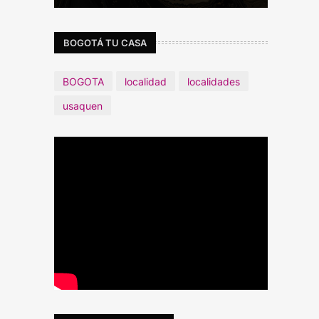
BOGOTÁ TU CASA
BOGOTA
localidad
localidades
usaquen