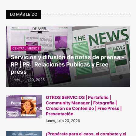
LO MÁS LEÍDO
CENTRAL MEDIOS
Servicios y difusión de notas de prensa -
RP | PR | Relaciones Publicas y Free
press
lunes, julio 20, 2026
OTROS SERVICIOS | Portafolio |
Community Manager | Fotografia |
Creación de Contenido | Free Press |
Presentación
lunes, julio 20, 2026
¡Prepárate para el caos, el combate y el