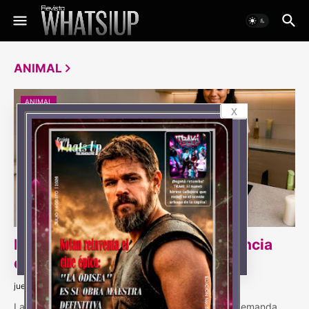
ANIMAL
ANIMAL
x
Bienestar animal: la nueva exigencia
del consumidor colombiano
jueves, agosto 28, 2025
La industria avícola comienza a adaptarse a una demanda