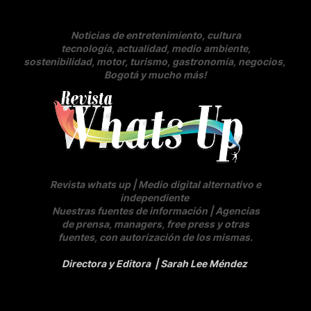
Noticias de entretenimiento, cultura
tecnología, actualidad, medio ambiente,
sostenibilidad, motor, turismo, gastronomía, negocios
,
Bogotá y mucho más!
Revista whats up | Medio digital alternativo e
independiente
Nuestras fuentes de información | Agencias
de prensa, managers, free press y otras
fuentes, con autorización de los mismas.
Directora y Editora
| Sarah Lee Méndez