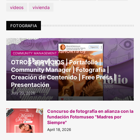
videos
vivienda
FOTOGRAFIA
COMMUNITY MANAGEMENT
OTROS SERVICIOS | Portafolio |
Community Manager | Fotografia |
Creación de Contenido | Free Press |
Presentación
July 20, 2026
Concurso de fotografía en alianza con la
fundación Fotomuseo "Madres por
Siempre"
April 18, 2026