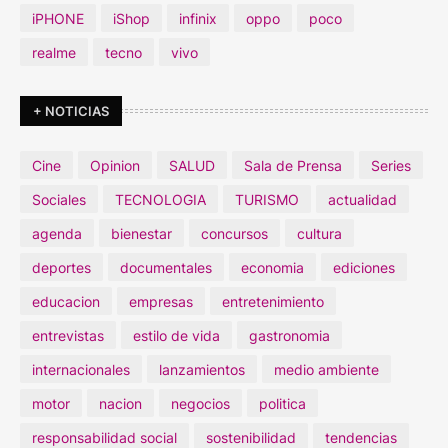
iPHONE
iShop
infinix
oppo
poco
realme
tecno
vivo
+ NOTICIAS
Cine
Opinion
SALUD
Sala de Prensa
Series
Sociales
TECNOLOGIA
TURISMO
actualidad
agenda
bienestar
concursos
cultura
deportes
documentales
economia
ediciones
educacion
empresas
entretenimiento
entrevistas
estilo de vida
gastronomia
internacionales
lanzamientos
medio ambiente
motor
nacion
negocios
politica
responsabilidad social
sostenibilidad
tendencias