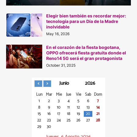
Elegir bien también es recordar mejor:
tecnología para un Día de la Madre
inolvidable
May 16, 2026
En el corazón de la fiesta bogotana,
OPPO ofrecerá fiesta gratuita donde el
Reno14 5G será el gran protagonista
October 31, 2025
Junio
2026
Lun
Mar
Mie
Jue
Vie
Sab
Dom
1
2
3
4
5
6
7
8
9
10
11
12
13
14
15
16
17
18
19
20
21
22
23
24
25
26
27
28
29
30
Jueves, 6 Agosto 2026