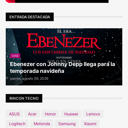
ENTRADA DESTACADA
CINE
Ebenezer con Johnny Depp llega para la
temporada navideña
jueves, agosto 06, 2026
RINCON TECNO
ASUS
Acer
Honor
Huawei
Lenovo
Logitech
Motorola
Samsung
Xiaomi