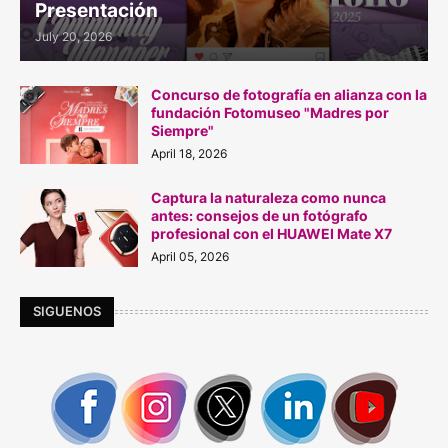
Presentación
July 20, 2026
Concurso de fotografía en alianza con la
fundación Fotomuseo "Madres por
Siempre"
April 18, 2026
Captura la naturaleza como nunca
antes: consejos de un fotógrafo
profesional con el HUAWEI Mate X7
April 05, 2026
SIGUENOS