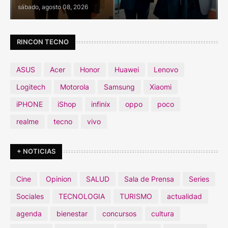
sábado, agosto 08, 2026
RINCON TECNO
ASUS
Acer
Honor
Huawei
Lenovo
Logitech
Motorola
Samsung
Xiaomi
iPHONE
iShop
infinix
oppo
poco
realme
tecno
vivo
+ NOTICIAS
Cine
Opinion
SALUD
Sala de Prensa
Series
Sociales
TECNOLOGIA
TURISMO
actualidad
agenda
bienestar
concursos
cultura