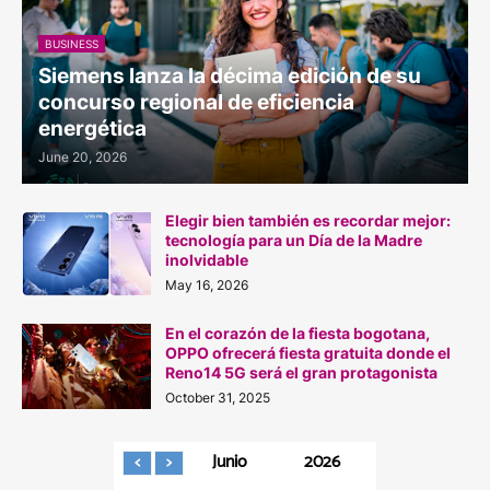
BUSINESS
Siemens lanza la décima edición de su
concurso regional de eficiencia
energética
June 20, 2026
Elegir bien también es recordar mejor:
tecnología para un Día de la Madre
inolvidable
May 16, 2026
En el corazón de la fiesta bogotana,
OPPO ofrecerá fiesta gratuita donde el
Reno14 5G será el gran protagonista
October 31, 2025
Junio
2026