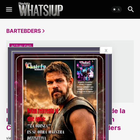
BARTEBDERS
ACTUALIDAD
x
DANNY DYER, Embajador Global de la
marca Grant's, estuvo de visita en
Colombia capacitando a bartenders
viernes, noviembre 04, 2022