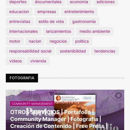
deportes
documentales
economia
ediciones
educacion
empresas
entretenimiento
entrevistas
estilo de vida
gastronomia
internacionales
lanzamientos
medio ambiente
motor
nacion
negocios
politica
responsabilidad social
sostenibilidad
tendencias
videos
vivienda
FOTOGRAFIA
COMMUNITY MANAGEMENT
OTROS SERVICIOS | Portafolio |
Community Manager | Fotografia |
Creación de Contenido | Free Press |