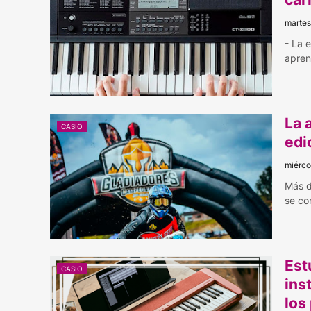
martes
- La 
apren
La 
CASIO
edi
miérco
Más d
se co
Est
CASIO
ins
los