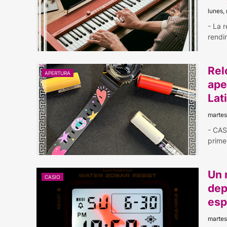
lunes,
- La 
rendi
Rel
APERTURA
ape
Lat
martes
- CAS
prime
Un 
CASIO
dep
esp
martes