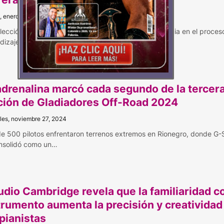
, enero 28, 2025
elección del piano adecuado puede marcar la diferencia en el proces
dizaje. - L…
adrenalina marcó cada segundo de la tercer
ción de Gladiadores Off-Road 2024
les, noviembre 27, 2024
e 500 pilotos enfrentaron terrenos extremos en Rionegro, donde 
nsolidó como un…
udio Cambridge revela que la familiaridad co
trumento aumenta la precisión y creatividad
 pianistas