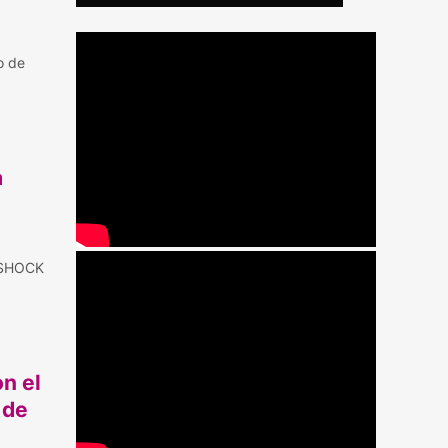
o de
a
G-SHOCK
n el
 de