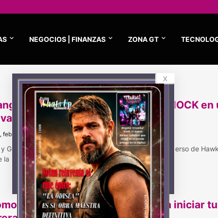
AS
NEGOCIOS | FINANZAS
ZONA GT
TECNOLOG
x
anger Things se une a Casio y G-SHOCK en
va colaboración
, febrero 17, 2026
 y G-SHOCK presentan dos relojes inspirados en el universo de Hawk
 la realidad y …
mo elegir el teclado perfecto para iniciar tu
rera musical?