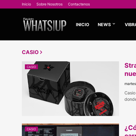
Inicio
Sobre Nosotros
Contactenos
INICIO
NEWS
VIBR
CASIO
Str
CASIO
nue
martes
Casio
donde
¿Có
CASIO
car