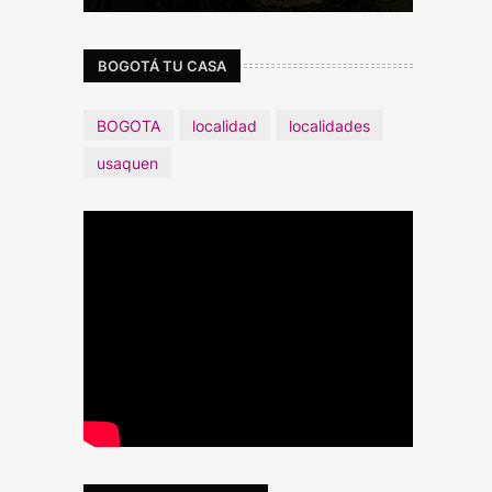
BOGOTÁ TU CASA
BOGOTA
localidad
localidades
usaquen