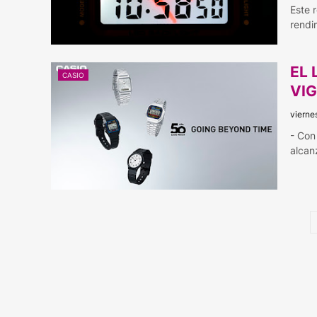
Este r
rendi
EL 
CASIO
VI
vierne
- Con
alcan