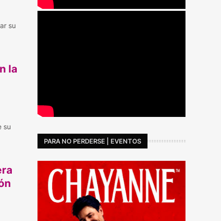
ar su
n la
e su
PARA NO PERDERSE | EVENTOS
era
ión