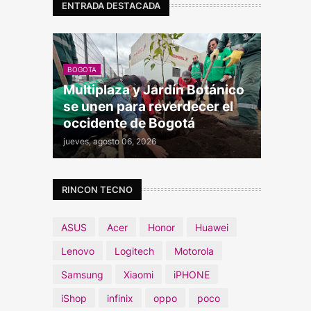
ENTRADA DESTACADA
BOGOTA
Multiplaza y Jardín Botánico
se unen para reverdecer el
occidente de Bogotá
jueves, agosto 06, 2026
RINCON TECNO
ASUS
Acer
Honor
Huawei
Lenovo
Logitech
Motorola
Samsung
Xiaomi
iPHONE
iShop
infinix
oppo
poco