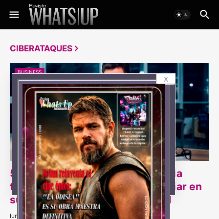
CIBERATAQUES
BUSINESS
x
55% de las empresas en Colombia
teme un ciberataque por no confiar en
su proveedor de ciberseguridad
lunes, abril 13, 2026