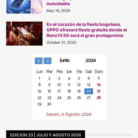
inolvidable
May 16, 2026
En el corazón de la fiesta bogotana,
OPPO ofrecerá fiesta gratuita donde el
Reno14 5G será el gran protagonista
October 31, 2025
Junio
2026
Lun
Mar
Mie
Jue
Vie
Sab
Dom
1
2
3
4
5
6
7
8
9
10
11
12
13
14
15
16
17
18
19
20
21
22
23
24
25
26
27
28
29
30
Jueves, 6 Agosto 2026
EDICION 33 | JULIO Y AGOSTO 2026