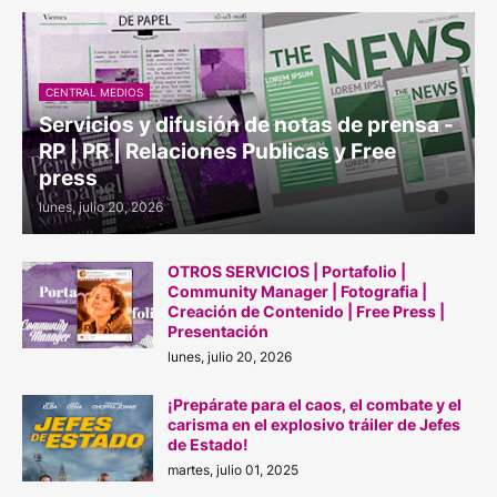
CENTRAL MEDIOS
Servicios y difusión de notas de prensa -
RP | PR | Relaciones Publicas y Free
press
lunes, julio 20, 2026
OTROS SERVICIOS | Portafolio |
Community Manager | Fotografia |
Creación de Contenido | Free Press |
Presentación
lunes, julio 20, 2026
¡Prepárate para el caos, el combate y el
carisma en el explosivo tráiler de Jefes
de Estado!
martes, julio 01, 2025