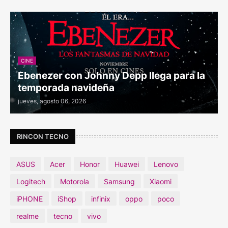
CINE
Ebenezer con Johnny Depp llega para la
temporada navideña
jueves, agosto 06, 2026
RINCON TECNO
ASUS
Acer
Honor
Huawei
Lenovo
Logitech
Motorola
Samsung
Xiaomi
iPHONE
iShop
infinix
oppo
poco
realme
tecno
vivo