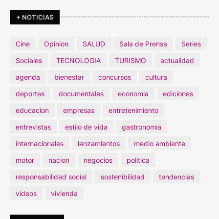
+ NOTICIAS
Cine
Opinion
SALUD
Sala de Prensa
Series
Sociales
TECNOLOGIA
TURISMO
actualidad
agenda
bienestar
concursos
cultura
deportes
documentales
economia
ediciones
educacion
empresas
entretenimiento
entrevistas
estilo de vida
gastronomia
internacionales
lanzamientos
medio ambiente
motor
nacion
negocios
politica
responsabilidad social
sostenibilidad
tendencias
videos
vivienda