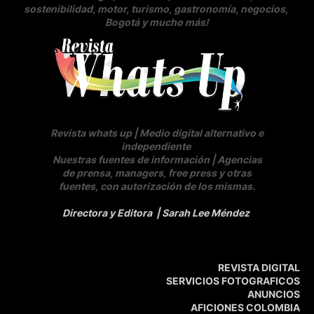
sostenibilidad, motor, turismo, gastronomía, negocios
,
Bogotá y mucho más!
Revista whats up | Medio digital alternativo e
independiente
Nuestras fuentes de información | Agencias
de prensa, managers, free press y otras
fuentes, con autorización de los mismas.
Directora y Editora
| Sarah Lee Méndez
REVISTA DIGITAL
SERVICIOS FOTOGRAFICOS
ANUNCIOS
AFICIONES COLOMBIA