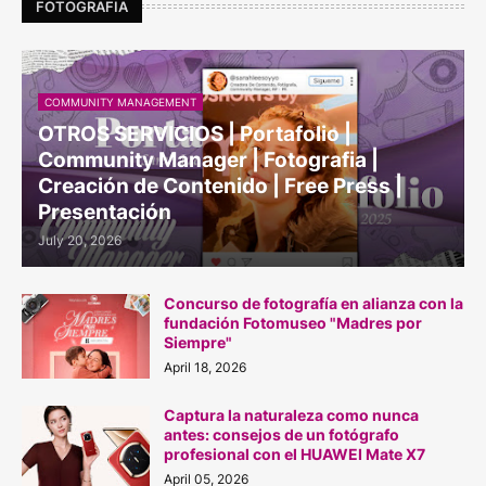
FOTOGRAFIA
COMMUNITY MANAGEMENT
OTROS SERVICIOS | Portafolio |
Community Manager | Fotografia |
Creación de Contenido | Free Press |
Presentación
July 20, 2026
Concurso de fotografía en alianza con la
fundación Fotomuseo "Madres por
Siempre"
April 18, 2026
Captura la naturaleza como nunca
antes: consejos de un fotógrafo
profesional con el HUAWEI Mate X7
April 05, 2026