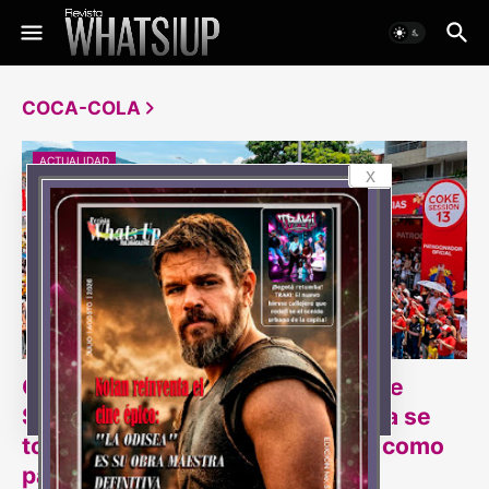
COCA-COLA
ACTUALIDAD
x
Con desfiles, experiencias y Coke
Session 13, el Sistema Coca-Cola se
toma la Feria de las Flores 2026 como
patrocinador oficial