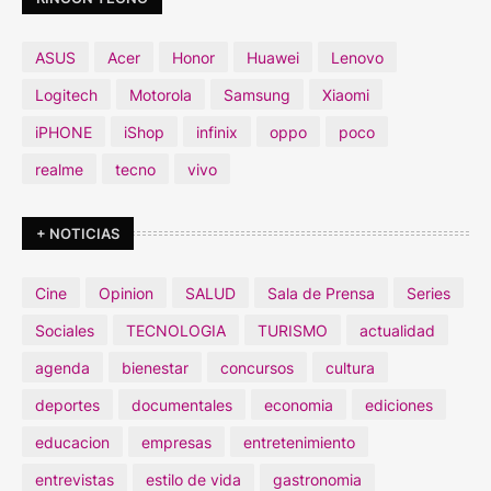
ASUS
Acer
Honor
Huawei
Lenovo
Logitech
Motorola
Samsung
Xiaomi
iPHONE
iShop
infinix
oppo
poco
realme
tecno
vivo
+ NOTICIAS
Cine
Opinion
SALUD
Sala de Prensa
Series
Sociales
TECNOLOGIA
TURISMO
actualidad
agenda
bienestar
concursos
cultura
deportes
documentales
economia
ediciones
educacion
empresas
entretenimiento
entrevistas
estilo de vida
gastronomia