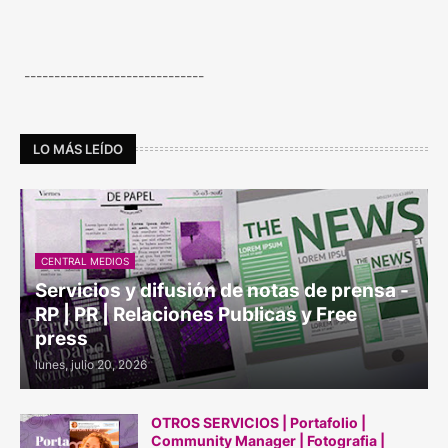
------------------------------
LO MÁS LEÍDO
CENTRAL MEDIOS
Servicios y difusión de notas de prensa -
RP | PR | Relaciones Publicas y Free
press
lunes, julio 20, 2026
OTROS SERVICIOS | Portafolio |
Community Manager | Fotografia |