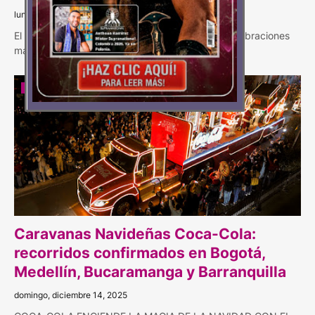
lunes, agosto 03, 2026
El Sistema Coca-Cola acompañará una de las celebraciones
más representativas de Antioquia con pr…
ACTUALIDAD
Caravanas Navideñas Coca-Cola:
recorridos confirmados en Bogotá,
Medellín, Bucaramanga y Barranquilla
domingo, diciembre 14, 2025