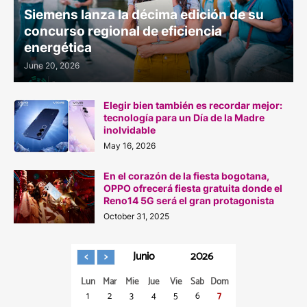
Siemens lanza la décima edición de su
concurso regional de eficiencia
energética
June 20, 2026
Elegir bien también es recordar mejor:
tecnología para un Día de la Madre
inolvidable
May 16, 2026
En el corazón de la fiesta bogotana,
OPPO ofrecerá fiesta gratuita donde el
Reno14 5G será el gran protagonista
October 31, 2025
Junio
2026
Lun
Mar
Mie
Jue
Vie
Sab
Dom
1
2
3
4
5
6
7