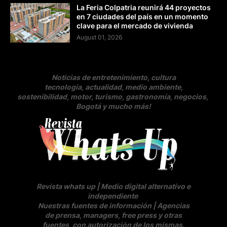
La Feria Colpatria reunirá 44 proyectos
en 7 ciudades del país en un momento
clave para el mercado de vivienda
August 01, 2026
Noticias de entretenimiento, cultura
tecnología, actualidad, medio ambiente,
sostenibilidad, motor, turismo, gastronomía, negocios
,
Bogotá y mucho más!
Revista whats up | Medio digital alternativo e
independiente
Nuestras fuentes de información | Agencias
de prensa, managers, free press y otras
fuentes, con autorización de los mismas.