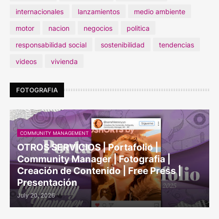
internacionales
lanzamientos
medio ambiente
motor
nacion
negocios
politica
responsabilidad social
sostenibilidad
tendencias
videos
vivienda
FOTOGRAFIA
COMMUNITY MANAGEMENT
OTROS SERVICIOS | Portafolio |
Community Manager | Fotografia |
Creación de Contenido | Free Press |
Presentación
July 20, 2026