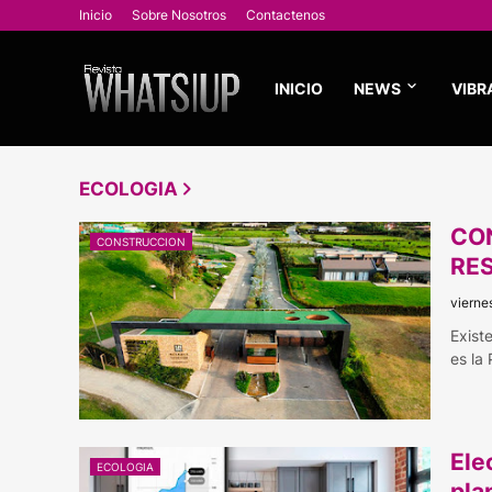
Inicio
Sobre Nosotros
Contactenos
INICIO
NEWS
VIBR
ECOLOGIA
CO
CONSTRUCCION
RE
vierne
Exist
es la
Ele
ECOLOGIA
pla