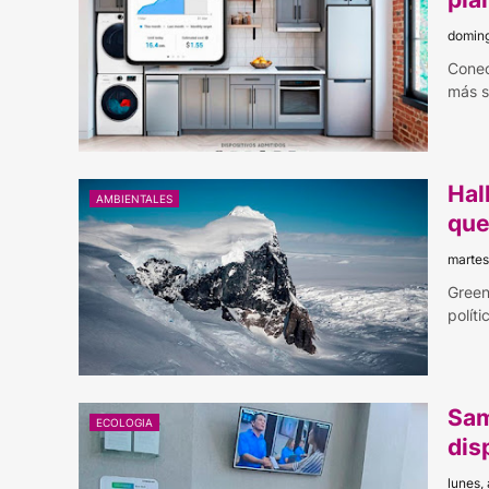
doming
Conec
más s
Hal
AMBIENTALES
que
martes
Green
polít
Sam
ECOLOGIA
dis
lunes,