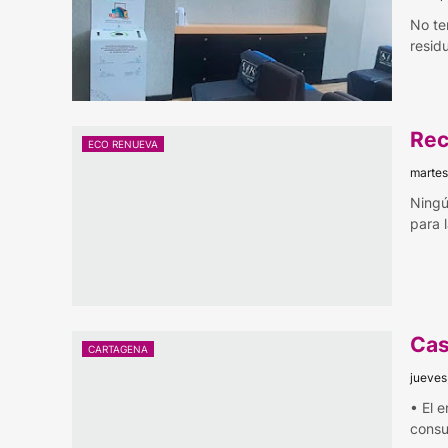
No te
resid
Rec
ECO RENUEVA
martes
Ningú
para 
Cas
CARTAGENA
jueves
• El 
consu