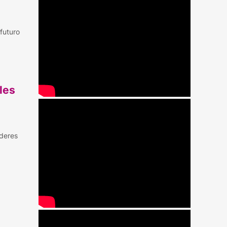
futuro
les
íderes