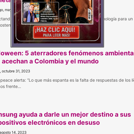
o, mayo 19, 2024
tando la ecología con la tecnología Innovación y tecnología para un 
ostenible c…
loween: 5 aterradores fenómenos ambienta
 acechan a Colombia y el mundo
, octubre 31, 2023
peace alerta: “Lo que más espanta es la falta de respuestas de los l
icos frente…
sung ayuda a darle un mejor destino a sus
positivos electrónicos en desuso
 agosto 14, 2023