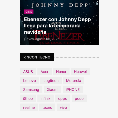
CINE
Ebenezer con Johnny Depp
llega para la temporada
navideña
jueves, agosto 06, 2026
RINCON TECNO
ASUS
Acer
Honor
Huawei
Lenovo
Logitech
Motorola
Samsung
Xiaomi
iPHONE
iShop
infinix
oppo
poco
realme
tecno
vivo