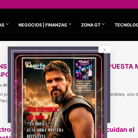
AS
NEGOCIOS | FINANZAS
ZONA GT
TECNOLOG
x
NSTRUCCIÓN SOSTENIBLE: UNA APUESTA 
SPONSABLE E INNOVADORA
s, diciembre 13, 2024
en proyectos en el país enfocados en políticas más sostenibles, uno d
 Parcelac…
ctrodomésticos tecnológicos que cuidan el
neta