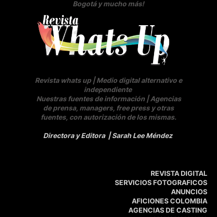
Bogotá y mucho más!
Revista whats up | Medio digital alternativo e
independiente
Nuestras fuentes de información | Agencias
de prensa, managers, free press y otras
fuentes, con autorización de los mismas.
Directora y Editora
| Sarah Lee Méndez
REVISTA DIGITAL
SERVICIOS FOTOGRAFICOS
ANUNCIOS
AFICIONES COLOMBIA
AGENCIAS DE CASTING