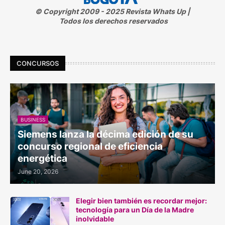
© Copyright 2009 - 2025 Revista Whats Up |
Todos los derechos reservados
CONCURSOS
BUSINESS
Siemens lanza la décima edición de su
concurso regional de eficiencia
energética
June 20, 2026
Elegir bien también es recordar mejor:
tecnología para un Día de la Madre
inolvidable