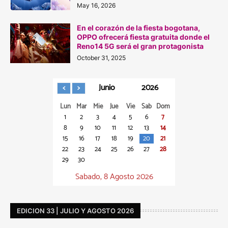
May 16, 2026
En el corazón de la fiesta bogotana,
OPPO ofrecerá fiesta gratuita donde el
Reno14 5G será el gran protagonista
October 31, 2025
Junio
2026
Lun
Mar
Mie
Jue
Vie
Sab
Dom
1
2
3
4
5
6
7
8
9
10
11
12
13
14
15
16
17
18
19
20
21
22
23
24
25
26
27
28
29
30
Sabado, 8 Agosto 2026
EDICION 33 | JULIO Y AGOSTO 2026