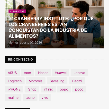
ALIMENTOS
📈 CRANBERRY INSTITUTE: ¿POR QUÉ
LOS CRANBERRIES ESTÁN
CONQUISTANDO LA INDUSTRIA DE
ALIMENTOS?
viernes, agosto 07, 2026
RINCON TECNO
ASUS
Acer
Honor
Huawei
Lenovo
Logitech
Motorola
Samsung
Xiaomi
iPHONE
iShop
infinix
oppo
poco
realme
tecno
vivo