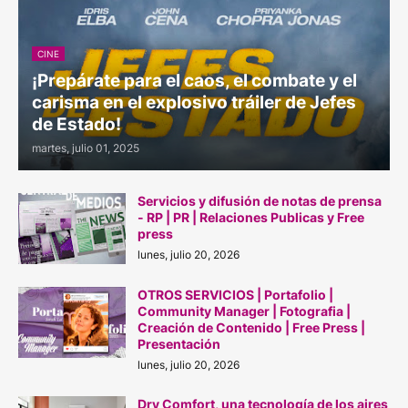
CINE
¡Prepárate para el caos, el combate y el
carisma en el explosivo tráiler de Jefes
de Estado!
martes, julio 01, 2025
Servicios y difusión de notas de prensa
- RP | PR | Relaciones Publicas y Free
press
lunes, julio 20, 2026
OTROS SERVICIOS | Portafolio |
Community Manager | Fotografia |
Creación de Contenido | Free Press |
Presentación
lunes, julio 20, 2026
Dry Comfort, una tecnología de los aires