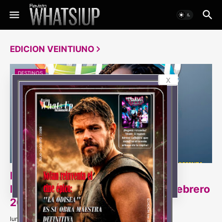
EDICION VEINTIUNO
DESTINOS
x
EDICION 21 / Portada Valentina
Menasche / Revista Whats Up | Febrero
2025
lunes, febrero 10, 2025