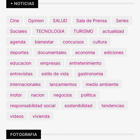
+ NOTICIAS
Cine
Opinion
SALUD
Sala de Prensa
Series
Sociales
TECNOLOGIA
TURISMO
actualidad
agenda
bienestar
concursos
cultura
deportes
documentales
economia
ediciones
educacion
empresas
entretenimiento
entrevistas
estilo de vida
gastronomia
internacionales
lanzamientos
medio ambiente
motor
nacion
negocios
politica
responsabilidad social
sostenibilidad
tendencias
videos
vivienda
FOTOGRAFIA