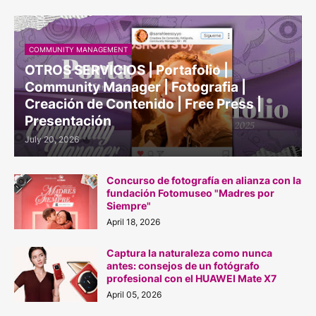
COMMUNITY MANAGEMENT
OTROS SERVICIOS | Portafolio |
Community Manager | Fotografia |
Creación de Contenido | Free Press |
Presentación
July 20, 2026
Concurso de fotografía en alianza con la
fundación Fotomuseo "Madres por
Siempre"
April 18, 2026
Captura la naturaleza como nunca
antes: consejos de un fotógrafo
profesional con el HUAWEI Mate X7
April 05, 2026