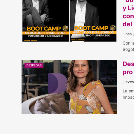
y L
con
del
lunes, 
Con l
Bogot
Des
DESPEGAR
pro
jueves
La em
Impa