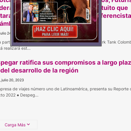
iderazgo”, un evento educativo gratuito que
tará con los más reconocidos conferencist
 ámbito de los negocios
julio 24, 2023
a participación de Ricardo Leyva, inversionista en Shark Tank Colom
á realizará est…
pegar ratifica sus compromisos a largo pla
 del desarrollo de la región
, julio 20, 2023
presa de viajes número uno de Latinoamérica, presenta su Reporte 
cto 2022 ● Despeg…
Carga Más