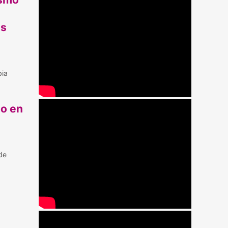
as
bia
zo en
de