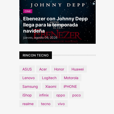
CINE
Ebenezer con Johnny Depp
llega para la temporada
navideña
jueves, agosto 06, 2026
RINCON TECNO
ASUS
Acer
Honor
Huawei
Lenovo
Logitech
Motorola
Samsung
Xiaomi
iPHONE
iShop
infinix
oppo
poco
realme
tecno
vivo