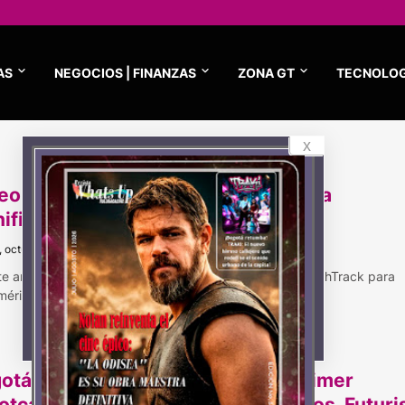
AS
NEGOCIOS | FINANZAS
ZONA GT
TECNOLOG
x
eo dinámico, ¿por qué es clave en la
nificación de rutas logísticas?
, octubre 12, 2023
te artículo, Emilio González, Head de Ventas de DispatchTrack para
érica, explica la i…
otá realizará este 29 de julio el primer
otcamp sobre Mercados Financieros, Futur