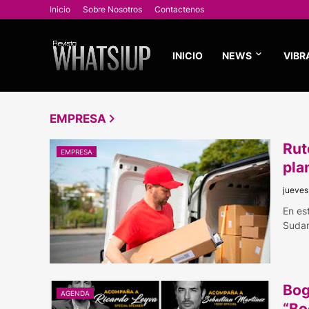
Inicio
Sobre Nosotros
Contactenos
INICIO
NEWS
VIBR
EMPRESA
Rut
EMPRESA
pla
jueves
En es
Sudam
Bog
AGENDA
“Bo