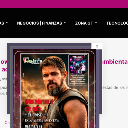
AS
NEGOCIOS | FINANZAS
ZONA GT
TECNOLOG
x
loween: 5 aterradores fenómenos ambienta
 acechan a Colombia y el mundo
, octubre 31, 2023
peace alerta: “Lo que más espanta es la falta de respuestas de los l
icos frente…
Carga Más