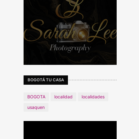
BOGOTÁ TU CASA
BOGOTA
localidad
localidades
usaquen