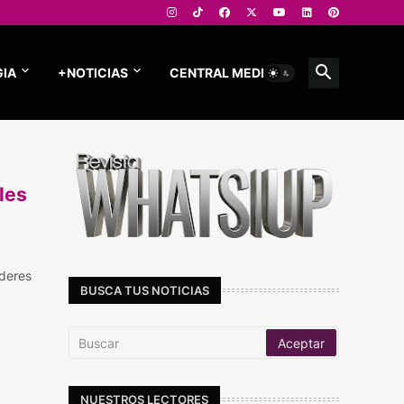
IA
+NOTICIAS
CENTRAL MEDIOS
les
íderes
BUSCA TUS NOTICIAS
NUESTROS LECTORES