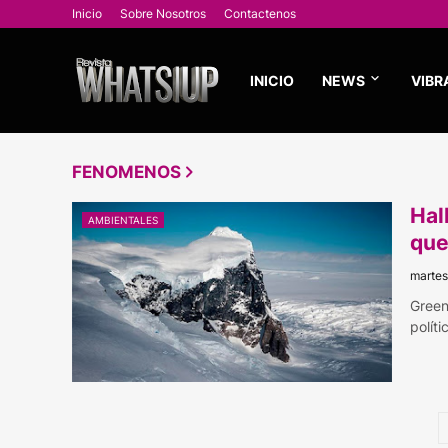
Inicio
Sobre Nosotros
Contactenos
INICIO
NEWS
VIBR
FENOMENOS
Hal
AMBIENTALES
que
martes
Green
polít